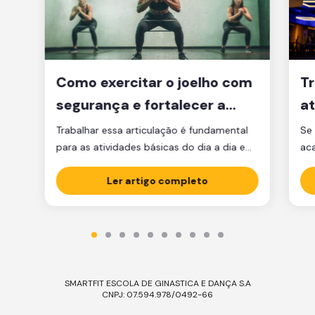
Como exercitar o joelho com
Tr
segurança e fortalecer a
at
articulação
d
Trabalhar essa articulação é fundamental
Se 
para as atividades básicas do dia a dia e
ac
manter a qualidade de vida.
par
Ler artigo completo
est
est
par
ma
tre
SMARTFIT ESCOLA DE GINASTICA E DANÇA S.A
CNPJ: 07.594.978/0492-66