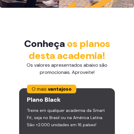
Conheça
os planos
desta academia!
Os valores apresentados abaixo são
promocionais. Aproveite!
O mais
vantajoso
Plano
Black
Treine em qualquer academia da Smart
Fit, seja no Brasil ou na América Latina.
São +2.000 unidades em 16 países!