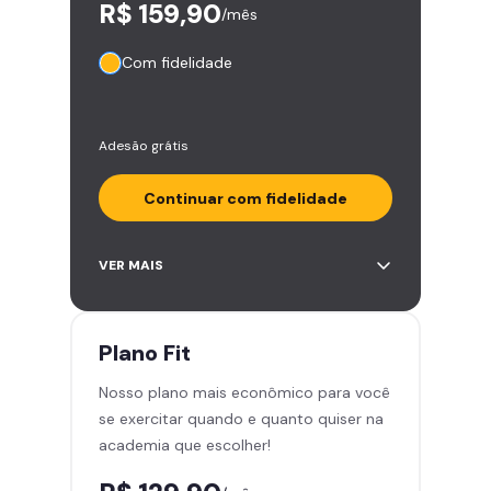
R$ 159,90
/mês
Com fidelidade
Adesão grátis
Continuar com fidelidade
Acesso ilimitado a +2.000
VER MAIS
academias
Leve 5 amigos por mês para
treinar com você
Plano
Fit
Cadeira de massagem
Nosso plano mais econômico para você
Skeelo App (Audiobook)*
se exercitar quando e quanto quiser na
Área de musculação e aeróbicos
academia que escolher!
Smart Fit App