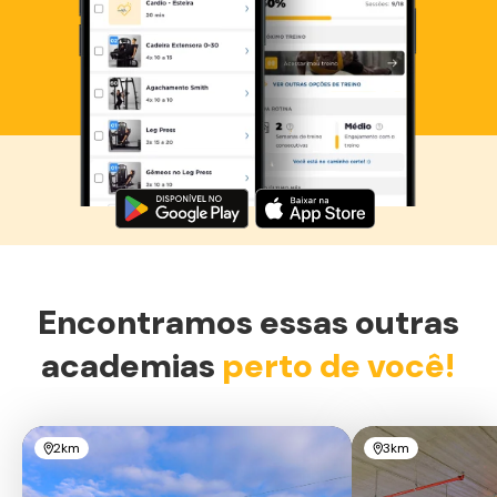
Baixe agora o Smart Fit App
Encontramos essas outras
academias
perto de você!
2km
3km