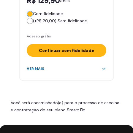
R$ 129,90
/mês
Com fidelidade
(+R$ 20,00) Sem fidelidade
Adesão grátis
Continuar com fidelidade
Acesso ilimitado a +2.000
VER MAIS
academias
Leve 5 amigos por mês para
treinar com você
Cadeira de massagem
Você será encaminhado(a) para o processo de escolha
Skeelo App (Audiobook)*
e contratação do seu plano Smart Fit.
Área de musculação e aeróbicos
Smart Fit App