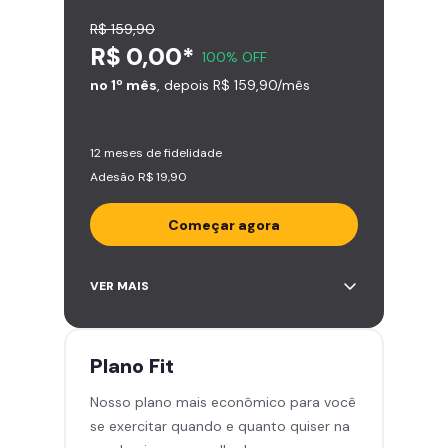
R$ 159,90
R$ 0,00*
100% OFF
no 1º mês
, depois R$ 159,90/mês
12 meses de fidelidade
Adesão R$ 19,90
Começar agora
Acesso ilimitado a +2.000
VER MAIS
academias
Leve 5 amigos por mês para
treinar com você
Plano
Fit
Cadeira de massagem
Nosso plano mais econômico para você
Skeelo App (Audiobook)*
se exercitar quando e quanto quiser na
Área de musculação e aeróbicos