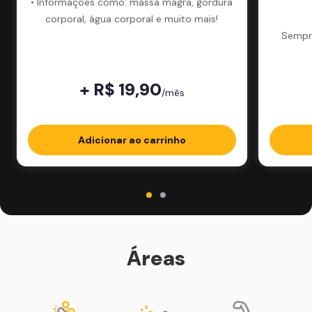
• Informações como: massa magra, gordura
corporal, água corporal e muito mais!
Sempre
+ R$ 19,90
/mês
Adicionar ao carrinho
Áreas