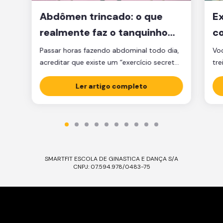
Abdômen trincado: o que
Ex
realmente faz o tanquinho
co
aparecer?
je
Passar horas fazendo abdominal todo dia,
Voc
acreditar que existe um “exercício secreto”
tre
para secar a barriga ou ficar obcecado
pen
com a balança são caminhos que muita
Ler artigo completo
cl
gente percorre, mas que raramente levam
am
ao tanquinho. E não é falta de esforço: é
Sej
falta de estratégia. A verdade é que o
ess
abdômen trincado é resultado de dois […]
Ess
SMARTFIT ESCOLA DE GINASTICA E DANÇA S/A
CNPJ: 07.594.978/0483-75