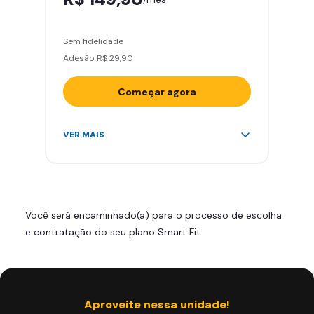
Sem fidelidade
Adesão R$ 29,90
Começar agora
Acesso ilimitado a +2.000
VER MAIS
academias
Leve 5 amigos por mês para
treinar com você
Cadeira de massagem
Você será encaminhado(a) para o processo de escolha
Skeelo App (Audiobook)*
e contratação do seu plano Smart Fit.
Área de musculação e aeróbicos
Smart Fit App
Aproveite nessa unidade!