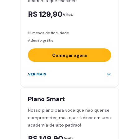
academia que escolher!
Smart Fit App
R$ 129,90
/mês
12 meses de fidelidade
Adesão grátis
Começar agora
Acesso ilimitado a +2.000
VER MAIS
academias
Leve 5 amigos por mês para
treinar com você
Plano
Smart
Cadeira de massagem
Nosso plano para você que não quer se
Skeelo App (Audiobook)*
comprometer, mas quer treinar em uma
Área de musculação e aeróbicos
academia de alto padrão!
Smart Fit App
R$ 149,90
/mês