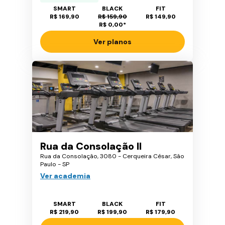
SMART
BLACK
FIT
R$ 169,90
R$ 159,90
R$ 149,90
R$ 0,00
*
Ver planos
Rua da Consolação II
Rua da Consolação, 3080 - Cerqueira César, São
Paulo - SP
Ver academia
SMART
BLACK
FIT
R$ 219,90
R$ 199,90
R$ 179,90