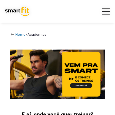
Home
>
Academias
E aí, onde você quer treinar?