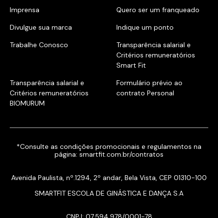
Imprensa
Quero ser um franqueado
Divulgue sua marca
Indique um ponto
Trabalhe Conosco
Transparência salarial e
Critérios remuneratórios
Smart Fit
Transparência salarial e
Formulário prévio ao
Critérios remuneratórios
contrato Personal
BIOMURUM
*Consulte as condições promocionais e regulamentos na
página:
smartfit.com.br/contratos
Avenida Paulista, nº.1294, 2º andar, Bela Vista, CEP 01310-100
SMARTFIT ESCOLA DE GINÁSTICA E DANÇA S.A
CNPJ: 07.594.978/0001-78