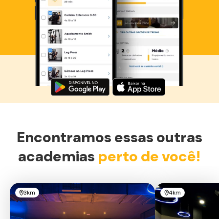
Baixe agora o Smart Fit App
Encontramos essas outras
academias
perto de você!
3km
4km