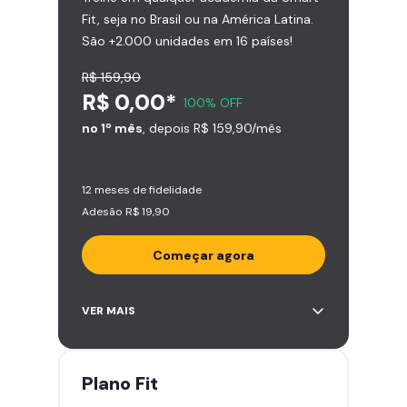
Fit, seja no Brasil ou na América Latina.
São +2.000 unidades em 16 países!
R$ 159,90
R$ 0,00*
100% OFF
no 1º mês
, depois R$ 159,90/mês
12 meses de fidelidade
Adesão R$ 19,90
Começar agora
Acesso ilimitado a +2.000
VER MAIS
academias
Leve 5 amigos por mês para
treinar com você
Plano
Fit
Cadeira de massagem