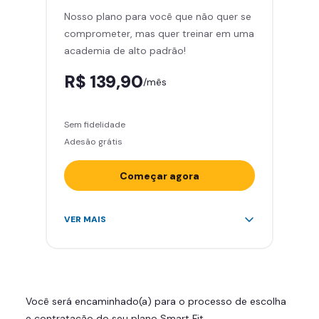
Nosso plano para você que não quer se
Skeelo App (Audiobook)*
comprometer, mas quer treinar em uma
Área de musculação e aeróbicos
academia de alto padrão!
Smart Fit App
R$ 139,90
/mês
Sem fidelidade
Adesão grátis
Começar agora
Acesso ilimitado a +2.000
VER MAIS
academias
Leve 5 amigos por mês para
treinar com você
Cadeira de massagem
Você será encaminhado(a) para o processo de escolha
Skeelo App (Audiobook)*
e contratação do seu plano Smart Fit.