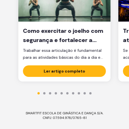
Como exercitar o joelho com
Tr
segurança e fortalecer a
at
articulação
d
Trabalhar essa articulação é fundamental
Se 
para as atividades básicas do dia a dia e
ac
manter a qualidade de vida.
par
Ler artigo completo
est
est
par
ma
tre
SMARTFIT ESCOLA DE GINÁSTICA E DANÇA S/A.
CNPJ: 07.594.978/0765-81