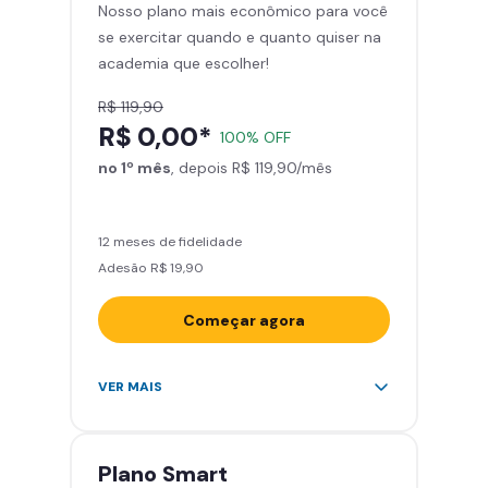
Nosso plano mais econômico para você
Skeelo App (Audiobook)*
se exercitar quando e quanto quiser na
Área de musculação e aeróbicos
academia que escolher!
Smart Fit App
R$ 119,90
R$ 0,00*
100% OFF
no 1º mês
, depois R$ 119,90/mês
12 meses de fidelidade
Adesão R$ 19,90
Começar agora
Acesso ilimitado a +2.000
VER MAIS
academias
Leve 5 amigos por mês para
treinar com você
Plano
Smart
Cadeira de massagem