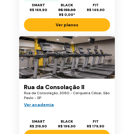
SMART
BLACK
FIT
R$ 169,90
R$ 159,90
R$ 149,90
R$ 0,00
*
Ver planos
Rua da Consolação II
Rua da Consolação, 3080 - Cerqueira César, São
Paulo - SP
Ver academia
SMART
BLACK
FIT
R$ 219,90
R$ 199,90
R$ 179,90