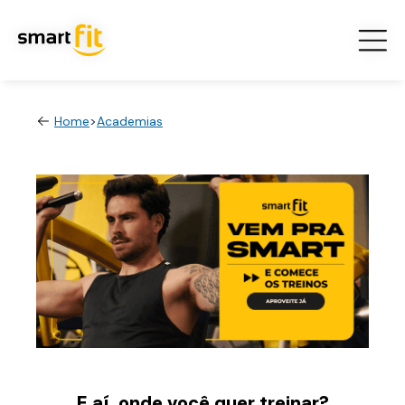
Home
>
Academias
E aí, onde você quer treinar?