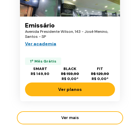
Emissário
Avenida Presidente Wilson, 143 - José Menino,
Santos - SP
Ver academia
1º Mês Grátis
SMART
BLACK
FIT
R$ 149,90
R$ 159,90
R$ 129,90
R$ 0,00
*
R$ 0,00
*
Ver planos
Ver mais