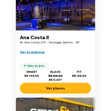
Ana Costa II
Av. Ana Costa, 272 - Gonzaga, Santos - SP
Ver academia
1º Mês Grátis
SMART
BLACK
FIT
R$ 149,90
R$ 159,90
R$ 129,90
R$ 0,00
*
Ver planos