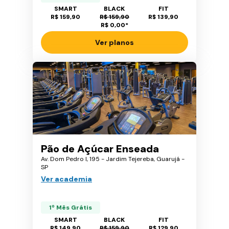
SMART
BLACK
FIT
R$ 159,90
R$ 159,90
R$ 139,90
R$ 0,00
*
Ver planos
Pão de Açúcar Enseada
Av. Dom Pedro I, 195 - Jardim Tejereba, Guarujá -
SP
Ver academia
1º Mês Grátis
SMART
BLACK
FIT
R$ 149,90
R$ 159,90
R$ 129,90