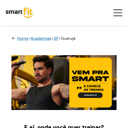
Home
>
Academias
>
SP
>
Guarujá
E aí, onde você quer treinar?