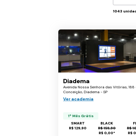
1043
unida
Diadema
Avenida Nossa Senhora das Vitórias, 188 
Conceição, Diadema - SP
Ver academia
1º Mês Grátis
SMART
BLACK
F
R$ 129,90
R$ 159,90
R$ 1
R$ 0,00
*
R$ 