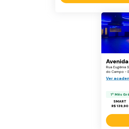
Avenida
Rua Eugênia S
do Campo - 
Ver acade
1º Mês Gr
SMART
R$ 139,90