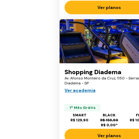
Ver planos
Shopping Diadema
Av. Afonso Monteiro da Cruz, 1150 - Serrar
Diadema - SP
Ver academia
1º Mês Grátis
SMART
BLACK
F
R$ 129,90
R$ 159,90
R$ 1
R$ 0,00
*
Ver planos