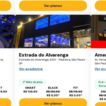
Ver planos
Estrada do Alvarenga
Amer
ia,
Estrada do Alvarenga, 3251 - Pedreira, São Paulo -
Av. Yerv
SP
São Paul
Ver academia
Ver a
1º Mês Grátis
Pré 
Yerv
IT
SMART
BLACK
FIT
09,90
R$ 139,90
R$ 159,90
R$ 119,90
SM
R$ 0,00
*
R$ 0,00
*
R$ 1
R$ 
Ver planos