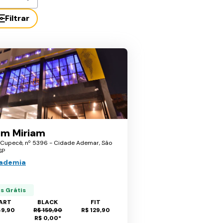
Filtrar
im Miriam
 Cupecê, nº 5396 - Cidade Ademar, São
SP
cademia
ês Grátis
ART
BLACK
FIT
49,90
R$ 159,90
R$ 129,90
R$ 0,00
*