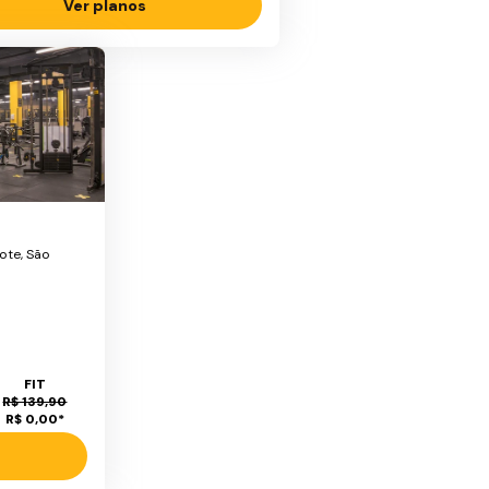
Ver planos
ote, São
FIT
R$ 139,90
R$ 0,00
*