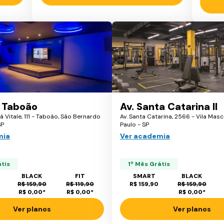
 Taboão
Av. Santa Catarina II
á Vitale, 111 - Taboão, São Bernardo
Av. Santa Catarina, 2566 - Vila Masc
SP
Paulo - SP
mia
Ver academia
átis
1º Mês Grátis
BLACK
FIT
SMART
BLACK
R$ 159,90
R$ 119,90
R$ 159,90
R$ 159,90
R$ 0,00
*
R$ 0,00
*
R$ 0,00
*
Ver planos
Ver planos