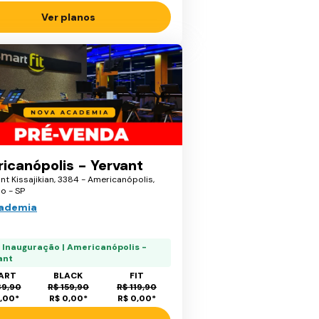
Ver planos
icanópolis - Yervant
ant Kissajikian, 3384 - Americanópolis,
o - SP
cademia
- Inauguração | Americanópolis -
ant
ART
BLACK
FIT
39,90
R$ 159,90
R$ 119,90
0,00
*
R$ 0,00
*
R$ 0,00
*