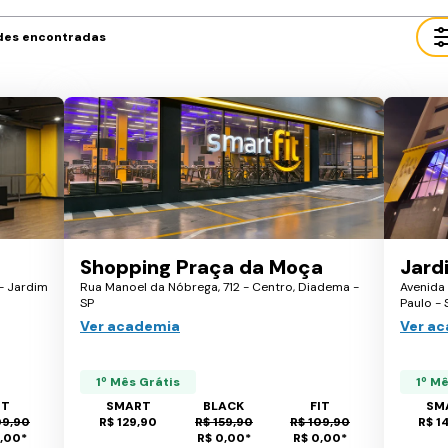
des encontradas
Shopping Praça da Moça
Jard
- Jardim
Rua Manoel da Nóbrega, 712 - Centro, Diadema -
Avenida
SP
Paulo - 
Ver academia
Ver a
1º Mês Grátis
1º M
IT
SMART
BLACK
FIT
SM
09,90
R$ 129,90
R$ 159,90
R$ 109,90
R$ 1
0,00
*
R$ 0,00
*
R$ 0,00
*