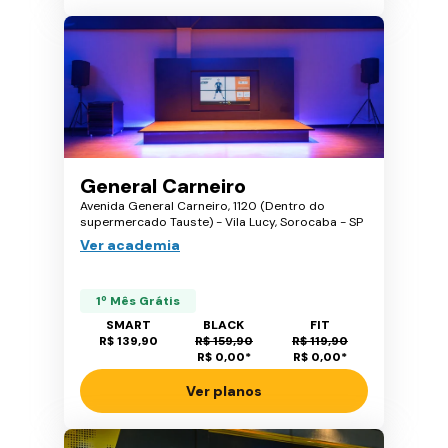
General Carneiro
Avenida General Carneiro, 1120 (Dentro do
supermercado Tauste) - Vila Lucy, Sorocaba - SP
Ver academia
1º Mês Grátis
SMART
BLACK
FIT
R$ 139,90
R$ 159,90
R$ 119,90
R$ 0,00
*
R$ 0,00
*
Ver planos