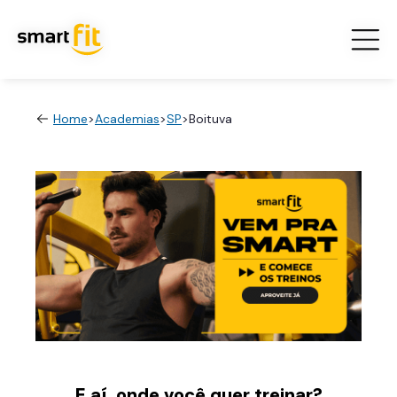
Home
>
Academias
>
SP
>
Boituva
E aí, onde você quer treinar?