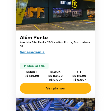
Além Ponte
Avenida São Paulo, 280 - Além Ponte, Sorocaba -
SP
Ver academia
1º Mês Grátis
SMART
BLACK
FIT
R$ 139,90
R$ 159,90
R$ 119,90
R$ 0,00
*
R$ 0,00
*
Ver planos