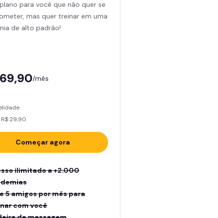
plano para você que não quer se
meter, mas quer treinar em uma
ia de alto padrão!
169,90
/mês
elidade
 R$ 29,90
Começar agora
sso ilimitado a +2.000
ademias
e 5 amigos por mês para
inar com você
eira de massagem