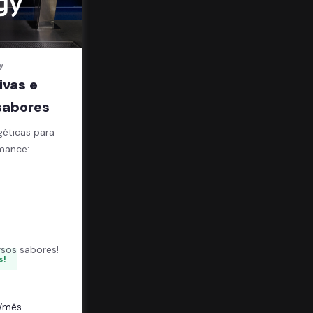
y
ivas e
sabores
géticas para
mance:
;
sos sabores!
s!
/mês