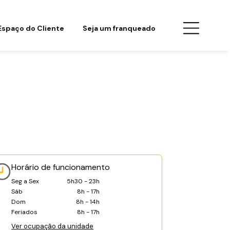
Espaço do Cliente
Seja um franqueado
Horário de funcionamento
Seg a Sex
5h30 - 23h
Sáb
8h - 17h
Dom
8h - 14h
Feriados
8h - 17h
Ver ocupação da unidade