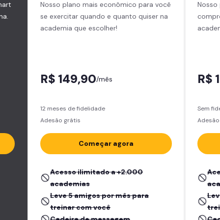
mart
Nosso plano mais econômico para você
Nosso 
na.
se exercitar quando e quanto quiser na
compro
academia que escolher!
academ
R$ 149,90
R$ 
/mês
12 meses de fidelidade
Sem fid
Adesão grátis
Adesão
Começar agora
Acesso ilimitado a +2.000
Ace
academias
ac
Leve 5 amigos por mês para
Lev
treinar com você
tre
Cadeira de massagem
Cad