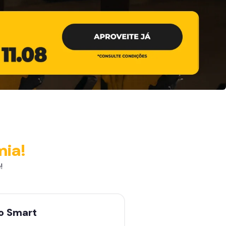
mia!
!
no
Smart