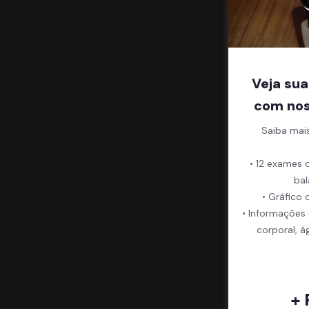
Veja sua
com nos
Saiba mai
• 12 exames 
bal
• Gráfico 
• Informações
corporal, á
+ 