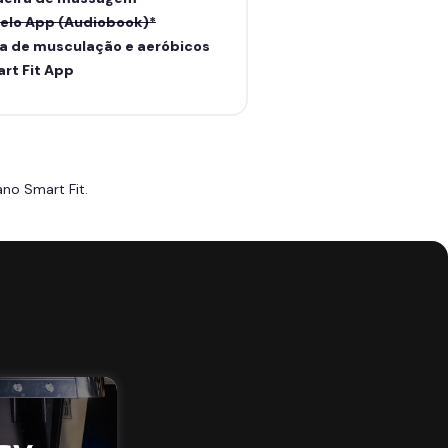
elo App (Audiobook)*
a de musculação e aeróbicos
rt Fit App
no Smart Fit.