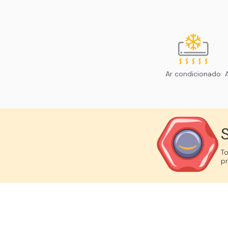
Ar condicionado
S
T
p