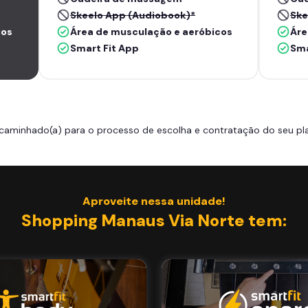
Skeelo App (Audiobook)*
Ske
cos
Área de musculação e aeróbicos
Áre
Smart Fit App
Sma
caminhado(a) para o processo de escolha e contratação do seu pla
Aproveite nessa unidade!
Shopping Manaus Via Norte tem: