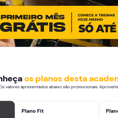
nheça
os planos desta acade
Os valores apresentados abaixo são promocionais. Aproveite
Plano
Fit
Pla