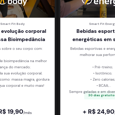
Smart Fit Body
Smart Fit Energ
 evolução corporal
Bebidas esport
sa Bioimpedância
energéticas em 
s sobre o seu corpo com:
Bebidas esportivas e ener
melhorar sua perfor
de bioimpedância na melhor
ança do mercado;
• Pré-treino;
da sua evolução corporal;
• Isotônico;
 como: massa magra, gordura
• Zero calorias
gua corporal e muito mais!
• BCAA;
Sempre geladas e em diver
30 dias gratuito
R$ 19,90
+ R$ 24,90
/mês