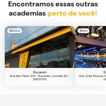
Encontramos essas outras
academias
perto de você!
600m
5km
Bucarein
S
Rua São Paulo, 910 - Bucarein, Joinville, SC -
Rua João Pessoa, 27
89211700
- 