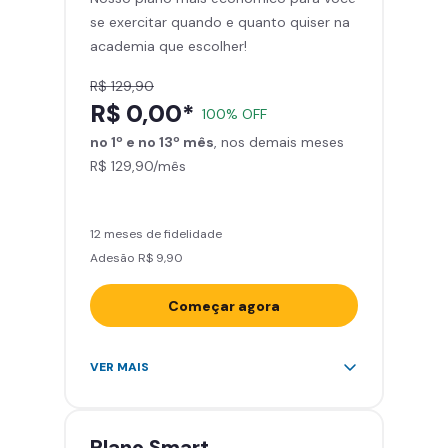
se exercitar quando e quanto quiser na
Área de musculação e aeróbicos
academia que escolher!
Smart Fit App
R$ 129,90
R$ 0,00*
100% OFF
no 1º e no 13º mês
, nos demais meses
R$ 129,90/mês
12 meses de fidelidade
Adesão R$ 9,90
Começar agora
Acesso ilimitado a +2.000
VER MAIS
academias
Leve 5 amigos por mês para
treinar com você
Plano
Smart