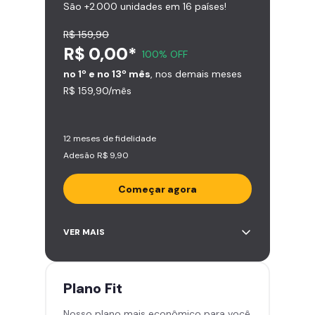
São +2.000 unidades em 16 países!
R$ 159,90
R$ 0,00*
100% OFF
no 1º e no 13º mês
, nos demais meses
R$ 159,90/mês
12 meses de fidelidade
Adesão R$ 9,90
Começar agora
Acesso ilimitado a +2.000
VER MAIS
academias
Leve 5 amigos por mês para
treinar com você
Plano
Fit
Cadeira de massagem
Nosso plano mais econômico para você
Skeelo App (Audiobook)*