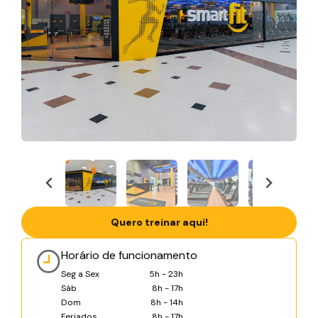
Quero treinar aqui!
Horário de funcionamento
Seg a Sex
5h - 23h
Sáb
8h - 17h
Dom
8h - 14h
Feriados
8h - 17h