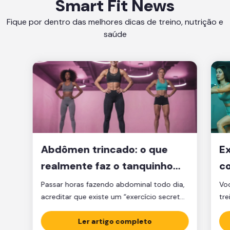
Smart Fit News
Fique por dentro das melhores dicas de treino, nutrição e
saúde
Abdômen trincado: o que
Ex
realmente faz o tanquinho
co
aparecer?
je
Passar horas fazendo abdominal todo dia,
Voc
acreditar que existe um “exercício secreto”
tre
para secar a barriga ou ficar obcecado
pen
com a balança são caminhos que muita
Ler artigo completo
cl