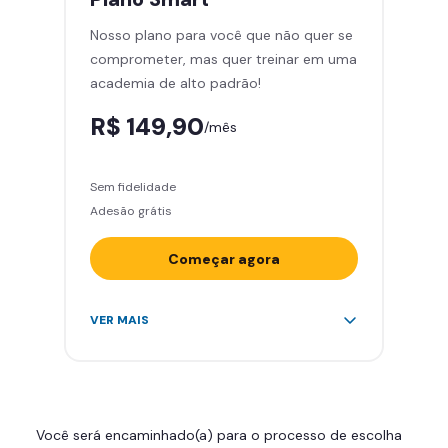
Cadeira de massagem
Nosso plano para você que não quer se
Skeelo App (Audiobook)*
comprometer, mas quer treinar em uma
Área de musculação e aeróbicos
academia de alto padrão!
Smart Fit App
R$ 149,90
/mês
Sem fidelidade
Adesão grátis
Começar agora
Acesso ilimitado a +2.000
VER MAIS
academias
Leve 5 amigos por mês para
treinar com você
Cadeira de massagem
Você será encaminhado(a) para o processo de escolha
Skeelo App (Audiobook)*