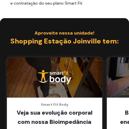
e contratação do seu plano Smart Fit.
Área de musculação e aeróbicos
Smart Fit App
Aproveite nessa unidade!
Shopping Estação Joinville tem:
Smart Fit Body
Veja sua evolução corporal
B
com nossa Bioimpedância
en