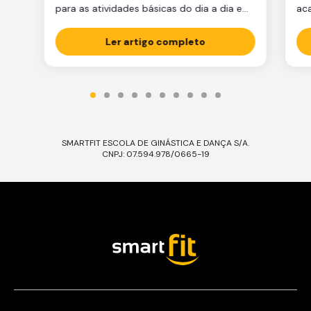
para as atividades básicas do dia a dia e
ac
manter a qualidade de vida.
par
Ler artigo completo
est
est
par
ma
tre
SMARTFIT ESCOLA DE GINÁSTICA E DANÇA S/A.
CNPJ: 07.594.978/0665-19