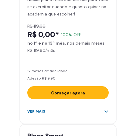
se exercitar quando e quanto quiser na
Área de musculação e aeróbicos
academia que escolher!
Smart Fit App
R$ 119,90
R$ 0,00*
100% OFF
no 1º e no 13º mês
, nos demais meses
R$ 119,90/mês
12 meses de fidelidade
Adesão R$ 9,90
Começar agora
Acesso ilimitado a +2.000
VER MAIS
academias
Leve 5 amigos por mês para
treinar com você
Plano
Smart