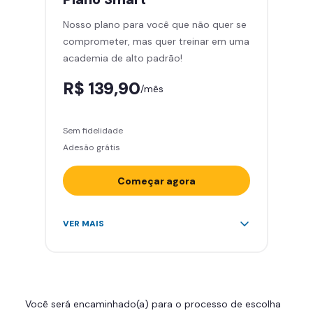
Cadeira de massagem
Nosso plano para você que não quer se
Skeelo App (Audiobook)*
comprometer, mas quer treinar em uma
Área de musculação e aeróbicos
academia de alto padrão!
Smart Fit App
R$ 139,90
/mês
Sem fidelidade
Adesão grátis
Começar agora
Acesso ilimitado a +2.000
VER MAIS
academias
Leve 5 amigos por mês para
treinar com você
Cadeira de massagem
Você será encaminhado(a) para o processo de escolha
Skeelo App (Audiobook)*