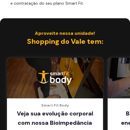
e contratação do seu plano Smart Fit.
Área de musculação e aeróbicos
Smart Fit App
Aproveite nessa unidade!
Shopping do Vale tem:
Smart Fit Body
Veja sua evolução corporal
B
com nossa Bioimpedância
en