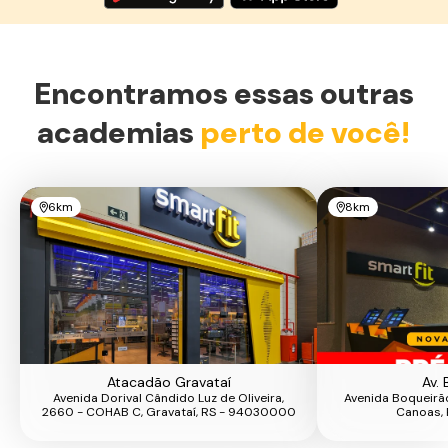
Encontramos essas outras
academias
perto de você!
6km
8km
Atacadão Gravataí
Av.
Avenida Dorival Cândido Luz de Oliveira,
Avenida Boqueirão
2660 - COHAB C, Gravataí, RS - 94030000
Canoas,