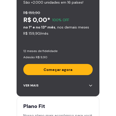
São +2.000 unidades em 16 países!
R$ 159,90
R$ 0,00*
100% OFF
no 1º e no 13º mês
, nos demais meses
R$ 159,90/mês
12 meses de fidelidade
Adesão R$ 9,90
Começar agora
Acesso ilimitado a +2.000
VER MAIS
academias
Leve 5 amigos por mês para
treinar com você
Plano
Fit
Cadeira de massagem
Nosso plano mais econômico para você
Skeelo App (Audiobook)*