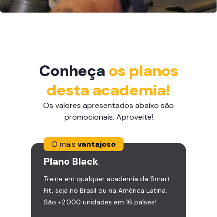
Conheça
os planos
desta academia!
Os valores apresentados abaixo são
promocionais. Aproveite!
O mais
vantajoso
Plano
Black
Treine em qualquer academia da Smart
Fit, seja no Brasil ou na América Latina.
São +2.000 unidades em 16 países!