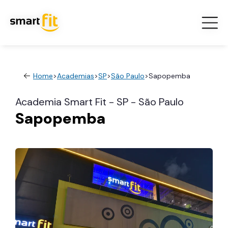
Home
>
Academias
>
SP
>
São Paulo
>
Sapopemba
Academia Smart Fit - SP - São Paulo
Sapopemba