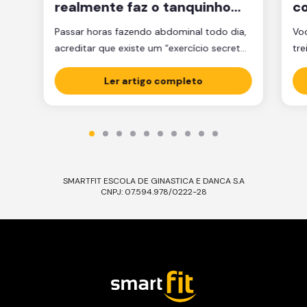
realmente faz o tanquinho
co
aparecer?
je
Passar horas fazendo abdominal todo dia,
Voc
acreditar que existe um “exercício secreto”
tre
para secar a barriga ou ficar obcecado
pen
com a balança são caminhos que muita
Ler artigo completo
cl
gente percorre, mas que raramente levam
am
ao tanquinho. E não é falta de esforço: é
Sej
falta de estratégia. A verdade é que o
ess
abdômen trincado é resultado de dois […]
Ess
SMARTFIT ESCOLA DE GINASTICA E DANCA S.A
CNPJ: 07.594.978/0222-28