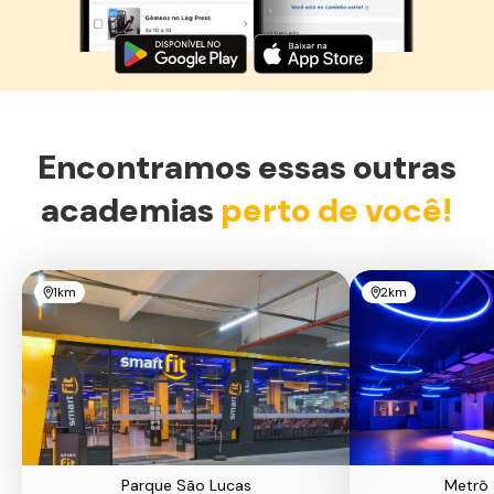
Baixe agora o Smart Fit App
Encontramos essas outras
academias
perto de você!
1km
2km
Parque São Lucas
Metrô