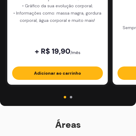
• Gráfico da sua evolução corporal;
• Informações como: massa magra, gordura
corporal, água corporal e muito mais!
Sempre
+ R$ 19,90
/mês
Adicionar ao carrinho
Áreas