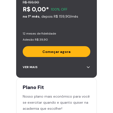
R$ 159,90
R$ 0,00*
100% OFF
no 1º mês
, depois R$ 159,90/mês
12 meses de fidelidade
Adesão R$ 39,90
Começar agora
Acesso ilimitado a +2.000
VER MAIS
academias
Leve 5 amigos por mês para
treinar com você
Plano
Fit
Cadeira de massagem
Nosso plano mais econômico para você
Skeelo App (Audiobook)*
se exercitar quando e quanto quiser na
Área de musculação e aeróbicos
academia que escolher!
Smart Fit App