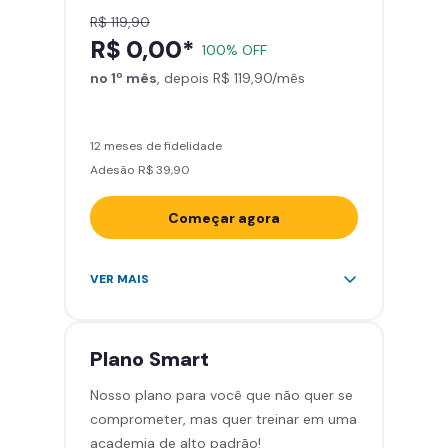
R$ 119,90
R$ 0,00*
100% OFF
no 1º mês
, depois R$ 119,90/mês
12 meses de fidelidade
Adesão R$ 39,90
Começar agora
Acesso ilimitado a +2.000
VER MAIS
academias
Leve 5 amigos por mês para
treinar com você
Plano
Smart
Cadeira de massagem
Nosso plano para você que não quer se
Skeelo App (Audiobook)*
comprometer, mas quer treinar em uma
Área de musculação e aeróbicos
academia de alto padrão!
Smart Fit App