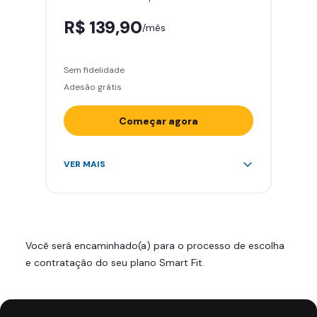
R$ 139,90
/mês
Sem fidelidade
Adesão grátis
Começar agora
Acesso ilimitado a +2.000
VER MAIS
academias
Leve 5 amigos por mês para
treinar com você
Cadeira de massagem
Você será encaminhado(a) para o processo de escolha
Skeelo App (Audiobook)*
e contratação do seu plano Smart Fit.
Área de musculação e aeróbicos
Smart Fit App