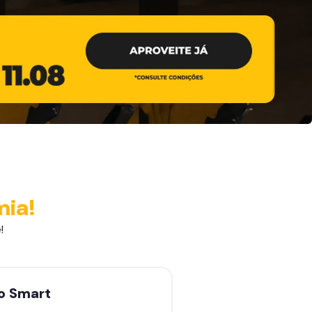
mia!
!
no
Smart