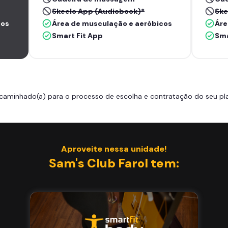
Skeelo App (Audiobook)*
Ske
cos
Área de musculação e aeróbicos
Áre
Smart Fit App
Sma
caminhado(a) para o processo de escolha e contratação do seu pla
Aproveite nessa unidade!
Sam's Club Farol tem: