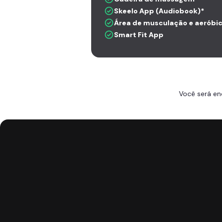
Skeelo App (Audiobook)*
Área de musculação e aeróbi
Smart Fit App
Você será en