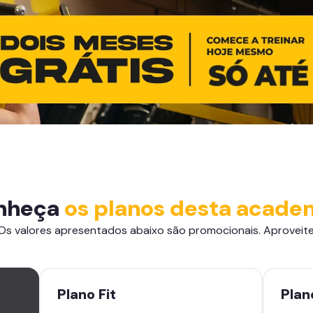
nheça
os planos desta acade
Os valores apresentados abaixo são promocionais. Aproveite
Plano
Fit
Pla