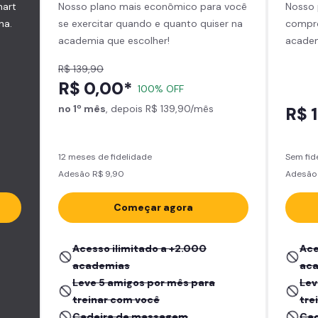
mart
Nosso plano mais econômico para você
Nosso 
na.
se exercitar quando e quanto quiser na
compro
academia que escolher!
academ
R$ 139,90
R$ 0,00*
100% OFF
no 1º mês
, depois R$ 139,90/mês
R$ 
12 meses de fidelidade
Sem fid
Adesão R$ 9,90
Adesão 
Começar agora
Acesso ilimitado a +2.000
Ace
academias
ac
Leve 5 amigos por mês para
Lev
treinar com você
tre
Cadeira de massagem
Cad