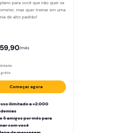
plano para você que não quer se
meter, mas quer treinar em uma
ia de alto padrão!
159,90
/mês
elidade
grátis
Começar agora
sso ilimitado a +2.000
ademias
e 5 amigos por mês para
inar com você
eira de massagem