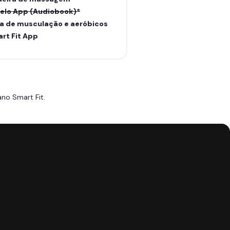
elo App (Audiobook)*
a de musculação e aeróbicos
rt Fit App
no Smart Fit.