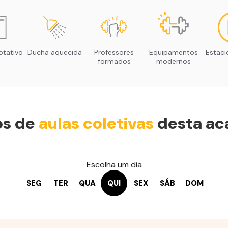
otativo
Ducha aquecida
Professores
Equipamentos
Estac
formados
modernos
os de
aulas coletivas
desta ac
Escolha um dia
SEG
TER
QUA
QUI
SEX
SÁB
DOM