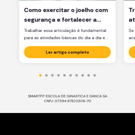
Como exercitar o joelho com
Tr
segurança e fortalecer a
at
articulação
d
Trabalhar essa articulação é fundamental
Se 
para as atividades básicas do dia a dia e
ac
manter a qualidade de vida.
par
Ler artigo completo
est
est
par
ma
tre
SMARTFIT ESCOLA DE GINASTICA E DANCA SA
CNPJ: 07.594.978/0306-70