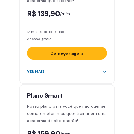
academia que escolher!
Smart Fit App
R$ 139,90
/mês
12 meses de fidelidade
Adesão grátis
Começar agora
Acesso ilimitado a +2.000
VER MAIS
academias
Leve 5 amigos por mês para
treinar com você
Plano
Smart
Cadeira de massagem
Nosso plano para você que não quer se
Skeelo App (Audiobook)*
comprometer, mas quer treinar em uma
Área de musculação e aeróbicos
academia de alto padrão!
Smart Fit App
R$ 159,90
/mês