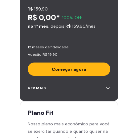
R$ 159,90
R$ 0,00*
100% OFF
no 1º mês
, depois R$ 159,90/mês
12 meses de fidelidade
Adesão R$ 19,90
Começar agora
Acesso ilimitado a +2.000
VER MAIS
academias
Leve 5 amigos por mês para
treinar com você
Plano
Fit
Cadeira de massagem
Nosso plano mais econômico para você
Skeelo App (Audiobook)*
se exercitar quando e quanto quiser na
Área de musculação e aeróbicos