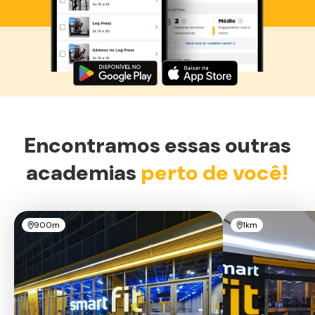
Baixe agora o Smart Fit App
Encontramos essas outras
academias
perto de você!
900m
1km