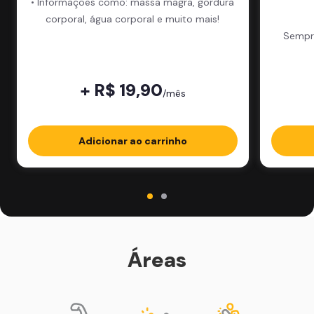
• Informações como: massa magra, gordura
corporal, água corporal e muito mais!
Sempre
+ R$ 19,90
/mês
Adicionar ao carrinho
Áreas