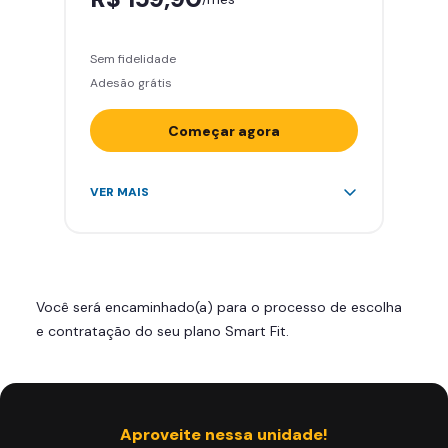
Sem fidelidade
Adesão grátis
Começar agora
Acesso ilimitado a +2.000
VER MAIS
academias
Leve 5 amigos por mês para
treinar com você
Cadeira de massagem
Você será encaminhado(a) para o processo de escolha
Skeelo App (Audiobook)*
e contratação do seu plano Smart Fit.
Área de musculação e aeróbicos
Smart Fit App
Aproveite nessa unidade!