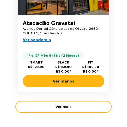
Atacadão Gravataí
Avenida Dorival Cândido Luz de Oliveira, 2660 -
COHAB C, Gravataí - RS
Ver academia
1º e 13º Mês Grátis (2 Meses)
SMART
BLACK
FIT
R$ 129,90
R$ 159,90
R$ 109,90
R$ 0,00
*
R$ 0,00
*
Ver planos
Ver mais