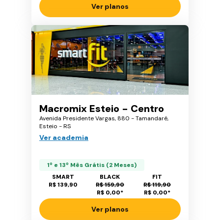
Ver planos
Macromix Esteio - Centro
Avenida Presidente Vargas, 880 - Tamandaré,
Esteio - RS
Ver academia
1º e 13º Mês Grátis (2 Meses)
SMART
BLACK
FIT
R$ 139,90
R$ 159,90
R$ 119,90
R$ 0,00
*
R$ 0,00
*
Ver planos