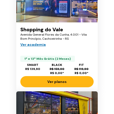
Shopping do Vale
Avenida General Flores da Cunha, 4.001 - Vila
Bom Princípio, Cachoeirinha - RS
Ver academia
1º e 13º Mês Grátis (2 Meses)
SMART
BLACK
FIT
R$ 139,90
R$ 159,90
R$ 119,90
R$ 0,00
*
R$ 0,00
*
Ver planos