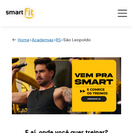
Home
>
Academias
>
RS
>
São Leopoldo
E aí, onde você quer treinar?