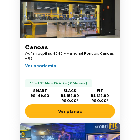
Canoas
Av. Farroupilha, 4545 - Marechal Rondon, Canoas
- RS
Ver academia
1º e 13º Mês Grátis (2 Meses)
SMART
BLACK
FIT
R$ 149,90
R$ 159,90
R$ 129,90
R$ 0,00
*
R$ 0,00
*
Ver planos