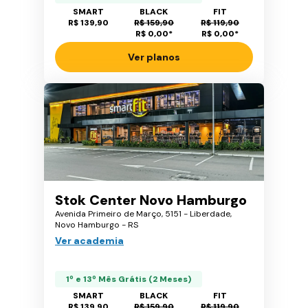
SMART
BLACK
FIT
R$ 139,90
R$ 159,90
R$ 119,90
R$ 0,00
*
R$ 0,00
*
Ver planos
Stok Center Novo Hamburgo
Avenida Primeiro de Março, 5151 - Liberdade,
Novo Hamburgo - RS
Ver academia
1º e 13º Mês Grátis (2 Meses)
SMART
BLACK
FIT
R$ 139,90
R$ 159,90
R$ 119,90