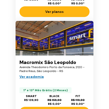
R$ 0,00
*
R$ 0,00
*
Ver planos
Macromix São Leopoldo
Avenida Theodomiro Porto da Fonseca, 2120 -
Padre Reus, São Leopoldo - RS
Ver academia
1º e 13º Mês Grátis (2 Meses)
SMART
BLACK
FIT
R$ 139,90
R$ 159,90
R$ 119,90
R$ 0,00
*
R$ 0,00
*