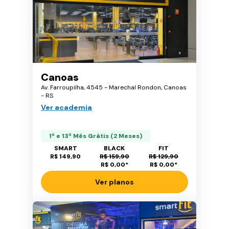
Canoas
Av. Farroupilha, 4545 - Marechal Rondon, Canoas
- RS
Ver academia
1º e 13º Mês Grátis (2 Meses)
SMART
BLACK
FIT
R$ 149,90
R$ 159,90
R$ 129,90
R$ 0,00
*
R$ 0,00
*
Ver planos