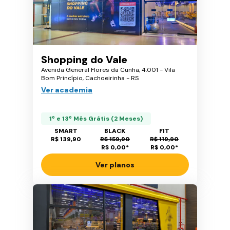
Shopping do Vale
Avenida General Flores da Cunha, 4.001 - Vila
Bom Princípio, Cachoeirinha - RS
Ver academia
1º e 13º Mês Grátis (2 Meses)
SMART
BLACK
FIT
R$ 139,90
R$ 159,90
R$ 119,90
R$ 0,00
*
R$ 0,00
*
Ver planos