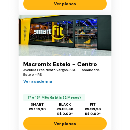
Ver planos
Macromix Esteio - Centro
Avenida Presidente Vargas, 880 - Tamandaré,
Esteio - RS
Ver academia
1º e 13º Mês Grátis (2 Meses)
SMART
BLACK
FIT
R$ 139,90
R$ 159,90
R$ 119,90
R$ 0,00
*
R$ 0,00
*
Ver planos