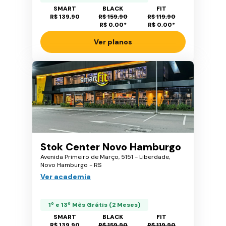
SMART
BLACK
FIT
R$ 139,90
R$ 159,90
R$ 119,90
R$ 0,00
*
R$ 0,00
*
Ver planos
Stok Center Novo Hamburgo
Avenida Primeiro de Março, 5151 - Liberdade,
Novo Hamburgo - RS
Ver academia
1º e 13º Mês Grátis (2 Meses)
SMART
BLACK
FIT
R$ 139,90
R$ 159,90
R$ 119,90