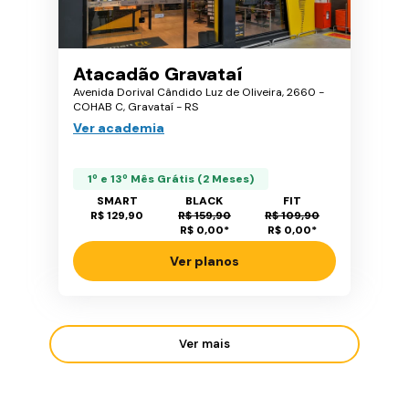
Atacadão Gravataí
Avenida Dorival Cândido Luz de Oliveira, 2660 -
COHAB C, Gravataí - RS
Ver academia
1º e 13º Mês Grátis (2 Meses)
SMART
BLACK
FIT
R$ 129,90
R$ 159,90
R$ 109,90
R$ 0,00
*
R$ 0,00
*
Ver planos
Ver mais