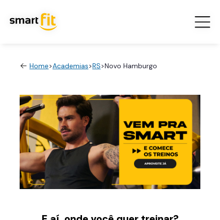
Home
>
Academias
>
RS
>
Novo Hamburgo
E aí, onde você quer treinar?