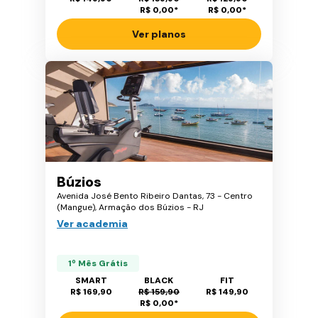
R$ 0,00
*
R$ 0,00
*
Ver planos
Búzios
Avenida José Bento Ribeiro Dantas, 73 - Centro
(Mangue), Armação dos Búzios - RJ
Ver academia
1º Mês Grátis
SMART
BLACK
FIT
R$ 169,90
R$ 159,90
R$ 149,90
R$ 0,00
*