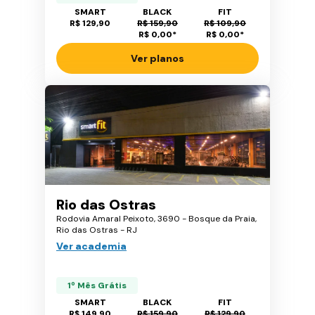
SMART
BLACK
FIT
R$ 129,90
R$ 159,90
R$ 109,90
R$ 0,00
*
R$ 0,00
*
Ver planos
Rio das Ostras
Rodovia Amaral Peixoto, 3690 - Bosque da Praia,
Rio das Ostras - RJ
Ver academia
1º Mês Grátis
SMART
BLACK
FIT
R$ 149,90
R$ 159,90
R$ 129,90