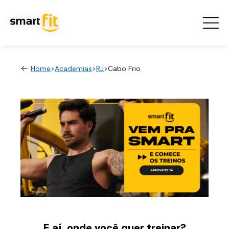
Home
>
Academias
>
RJ
>
Cabo Frio
E aí, onde você quer treinar?