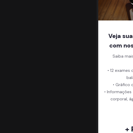
Veja sua
com nos
Saiba mai
• 12 exames 
bal
• Gráfico 
• Informações
corporal, á
+ 