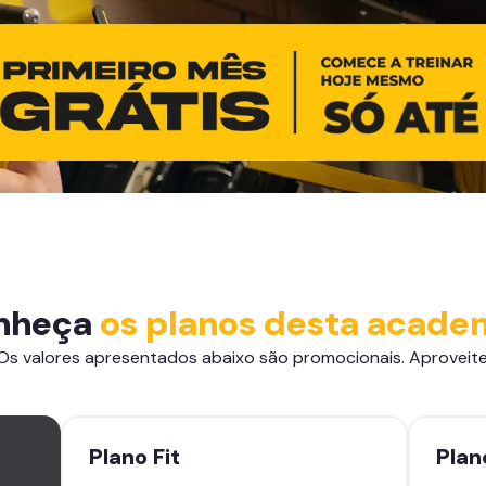
nheça
os planos desta acade
Os valores apresentados abaixo são promocionais. Aproveite
Plano
Fit
Pla