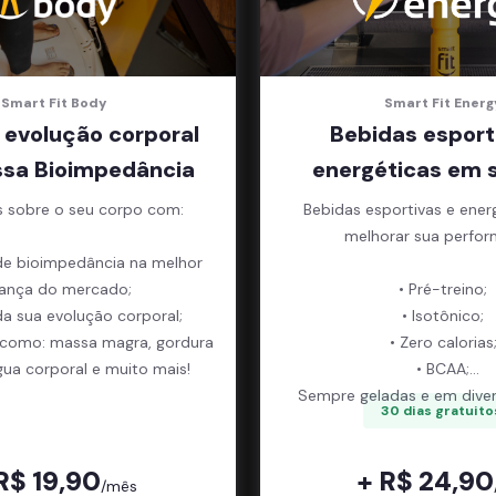
Smart Fit Body
Smart Fit Energ
 evolução corporal
Bebidas esport
sa Bioimpedância
energéticas em 
s sobre o seu corpo com:
Bebidas esportivas e ener
melhorar sua perfor
de bioimpedância na melhor
ança do mercado;
• Pré-treino;
da sua evolução corporal;
• Isotônico;
 como: massa magra, gordura
• Zero calorias
gua corporal e muito mais!
• BCAA;
Sempre geladas e em diver
30 dias gratuito
R$ 19,90
+ R$ 24,90
/mês