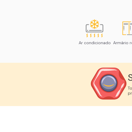
Ar condicionado
Armário r
S
T
p