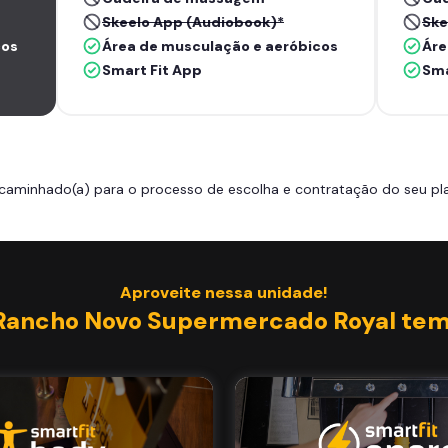
Skeelo App (Audiobook)*
Ske
cos
Área de musculação e aeróbicos
Áre
Smart Fit App
Sma
caminhado(a) para o processo de escolha e contratação do seu pla
Aproveite nessa unidade!
Rancho Novo Supermercado Royal tem