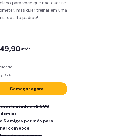
plano para você que não quer se
meter, mas quer treinar em uma
ia de alto padrão!
149,90
/mês
elidade
grátis
Começar agora
sso ilimitado a +2.000
ademias
e 5 amigos por mês para
inar com você
eira de massagem