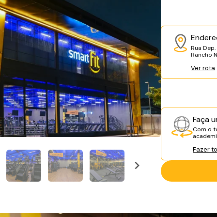
Endere
Rua Dep. 
Rancho N
Ver rota
Faça u
Com o to
academia
Fazer t