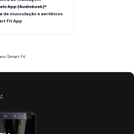
elo App (Audiobook)*
a de musculação e aeróbicos
rt Fit App
no Smart Fit.
: