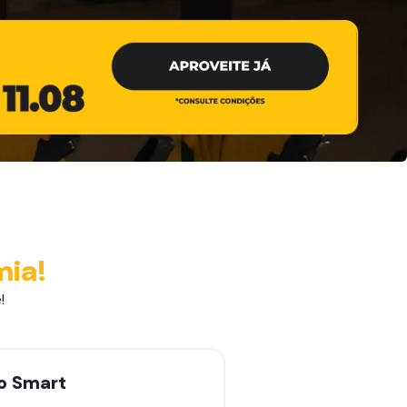
mia!
!
no
Smart