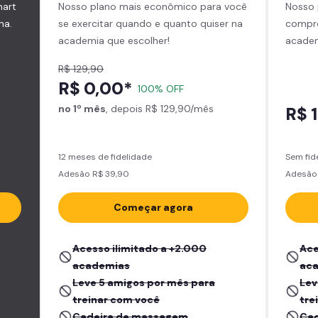
mart
Nosso plano mais econômico para você
Nosso 
na.
se exercitar quando e quanto quiser na
compro
academia que escolher!
academ
R$ 129,90
R$ 0,00*
100% OFF
no 1º mês
, depois R$ 129,90/mês
R$ 
12 meses de fidelidade
Sem fid
Adesão R$ 39,90
Adesão 
Começar agora
Acesso ilimitado a +2.000
Ace
academias
ac
Leve 5 amigos por mês para
Lev
treinar com você
tre
Cadeira de massagem
Cad