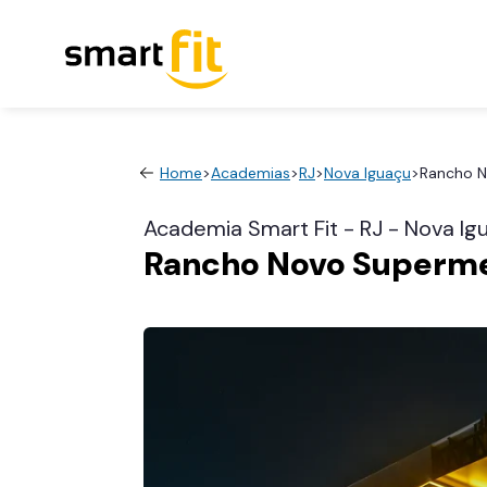
Home
>
Academias
>
RJ
>
Nova Iguaçu
>
Rancho N
Academia Smart Fit - RJ - Nova Ig
Rancho Novo Superme