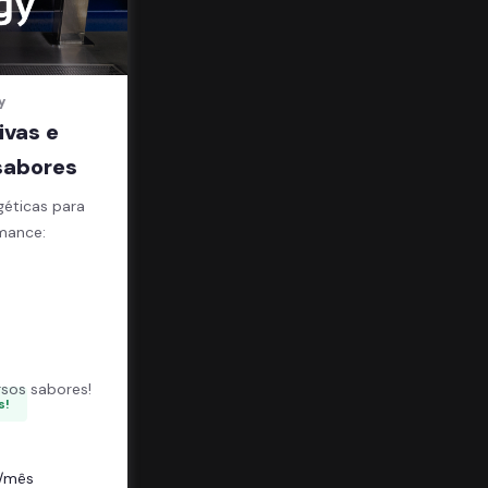
y
ivas e
sabores
géticas para
mance:
;
sos sabores!
s!
/mês