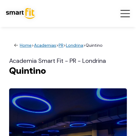
Home
>
Academias
>
PR
>
Londrina
>
Quintino
Academia Smart Fit - PR - Londrina
Quintino