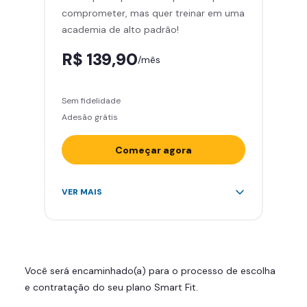
comprometer, mas quer treinar em uma
Área de musculação e aeróbicos
academia de alto padrão!
Smart Fit App
R$ 139,90
/mês
Sem fidelidade
Adesão grátis
Começar agora
Acesso ilimitado a +2.000
VER MAIS
academias
Leve 5 amigos por mês para
treinar com você
Cadeira de massagem
Você será encaminhado(a) para o processo de escolha
Skeelo App (Audiobook)*
e contratação do seu plano Smart Fit.
Área de musculação e aeróbicos
Smart Fit App