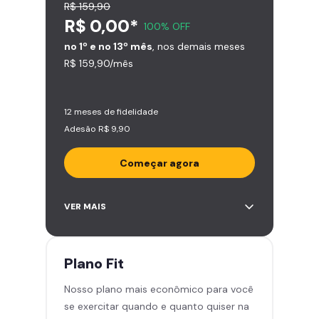
R$ 159,90
R$ 0,00*
100% OFF
no 1º e no 13º mês
, nos demais meses
R$ 159,90/mês
12 meses de fidelidade
Adesão R$ 9,90
Começar agora
Acesso ilimitado a +2.000
VER MAIS
academias
Leve 5 amigos por mês para
treinar com você
Plano
Fit
Cadeira de massagem
Nosso plano mais econômico para você
Skeelo App (Audiobook)*
se exercitar quando e quanto quiser na
Área de musculação e aeróbicos