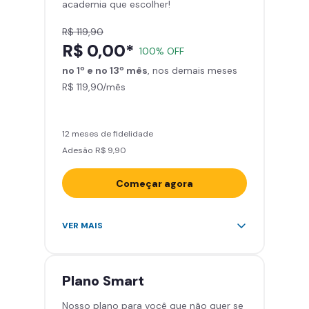
academia que escolher!
Smart Fit App
R$ 119,90
R$ 0,00*
100% OFF
no 1º e no 13º mês
, nos demais meses
R$ 119,90/mês
12 meses de fidelidade
Adesão R$ 9,90
Começar agora
Acesso ilimitado a +2.000
VER MAIS
academias
Leve 5 amigos por mês para
treinar com você
Plano
Smart
Cadeira de massagem
Nosso plano para você que não quer se
Skeelo App (Audiobook)*