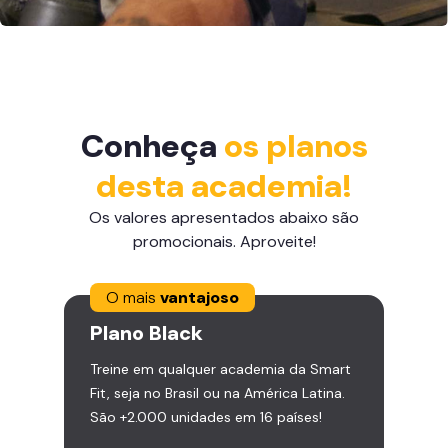
Conheça
os planos
desta academia!
Os valores apresentados abaixo são
promocionais. Aproveite!
O mais
vantajoso
Plano
Black
Treine em qualquer academia da Smart
Fit, seja no Brasil ou na América Latina.
São +2.000 unidades em 16 países!