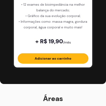
• 12 exames de bioimpedância na melhor
balança do mercado;
• Gráfico da sua evolução corporal;
• Informações como: massa magra, gordura
corporal, água corporal e muito mais!
+ R$ 19,90
/mês
Adicionar ao carrinho
Áreas