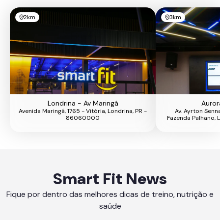
2km
3km
Londrina - Av Maringá
Auror
Avenida Maringá, 1765 - Vitória, Londrina, PR -
Av. Ayrton Senn
86060000
Fazenda Palhano, 
Smart Fit News
Fique por dentro das melhores dicas de treino, nutrição e
saúde