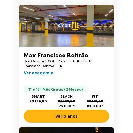
Max Francisco Beltrão
Rua Guaporé, 301 - Presidente Kennedy,
Francisco Beltrão - PR
Ver academia
1º e 13º Mês Grátis (2 Meses)
SMART
BLACK
FIT
R$ 139,90
R$ 159,90
R$ 119,90
R$ 0,00
*
R$ 0,00
*
Ver planos