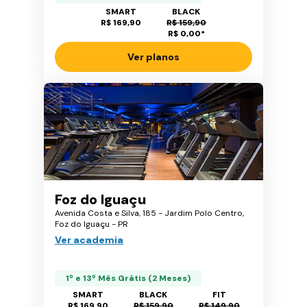
SMART
BLACK
R$ 169,90
R$ 159,90
R$ 0,00
*
Ver planos
Foz do Iguaçu
Avenida Costa e Silva, 185 - Jardim Polo Centro,
Foz do Iguaçu - PR
Ver academia
1º e 13º Mês Grátis (2 Meses)
SMART
BLACK
FIT
R$ 169,90
R$ 159,90
R$ 149,90