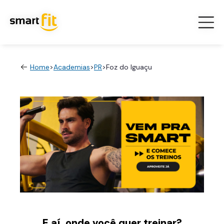
Home
>
Academias
>
PR
>
Foz do Iguaçu
E aí, onde você quer treinar?