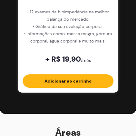
• 12 exames de bioimpedância na melhor
balança do mercado;
• Gráfico da sua evolução corporal;
• Informações como: massa magra, gordura
corporal, água corporal e muito mais!
+ R$ 19,90
/mês
Adicionar ao carrinho
Áreas