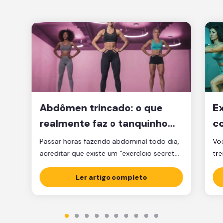
Abdômen trincado: o que
Ex
realmente faz o tanquinho
co
aparecer?
je
Passar horas fazendo abdominal todo dia,
Voc
acreditar que existe um “exercício secreto”
tre
para secar a barriga ou ficar obcecado
pen
com a balança são caminhos que muita
Ler artigo completo
cl
gente percorre, mas que raramente levam
am
ao tanquinho. E não é falta de esforço: é
Sej
falta de estratégia. A verdade é que o
ess