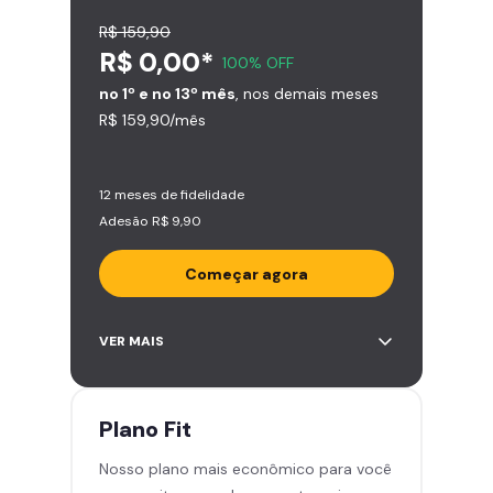
R$ 159,90
R$ 0,00*
100% OFF
no 1º e no 13º mês
, nos demais meses
R$ 159,90/mês
12 meses de fidelidade
Adesão R$ 9,90
Começar agora
Acesso ilimitado a +2.000
VER MAIS
academias
Leve 5 amigos por mês para
treinar com você
Plano
Fit
Cadeira de massagem
Nosso plano mais econômico para você
Skeelo App (Audiobook)*