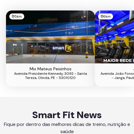
5km
6km
Mix Mateus Peixinhos
Avenida Presidente Kennedy, 3092 - Santa
Avenida João Fons
Tereza, Olinda, PE - 53010120
- Janga, Pau
Smart Fit News
Fique por dentro das melhores dicas de treino, nutrição e
saúde