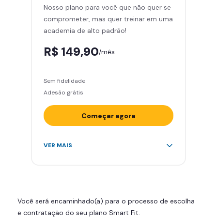
Nosso plano para você que não quer se
Skeelo App (Audiobook)*
comprometer, mas quer treinar em uma
Área de musculação e aeróbicos
academia de alto padrão!
Smart Fit App
R$ 149,90
/mês
Sem fidelidade
Adesão grátis
Começar agora
Acesso ilimitado a +2.000
VER MAIS
academias
Leve 5 amigos por mês para
treinar com você
Cadeira de massagem
Você será encaminhado(a) para o processo de escolha
Skeelo App (Audiobook)*
e contratação do seu plano Smart Fit.
Área de musculação e aeróbicos