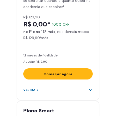
se exercitar quando e quanto quiser na
Área de musculação e aeróbicos
academia que escolher!
Smart Fit App
R$ 129,90
R$ 0,00*
100% OFF
no 1º e no 13º mês
, nos demais meses
R$ 129,90/mês
12 meses de fidelidade
Adesão R$ 9,90
Começar agora
Acesso ilimitado a +2.000
VER MAIS
academias
Leve 5 amigos por mês para
treinar com você
Plano
Smart
Cadeira de massagem