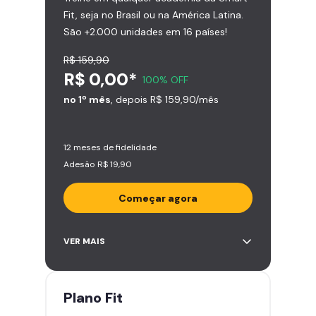
Fit, seja no Brasil ou na América Latina.
São +2.000 unidades em 16 países!
R$ 159,90
R$ 0,00*
100% OFF
no 1º mês
, depois R$ 159,90/mês
12 meses de fidelidade
Adesão R$ 19,90
Começar agora
Acesso ilimitado a +2.000
VER MAIS
academias
Leve 5 amigos por mês para
treinar com você
Plano
Fit
Cadeira de massagem