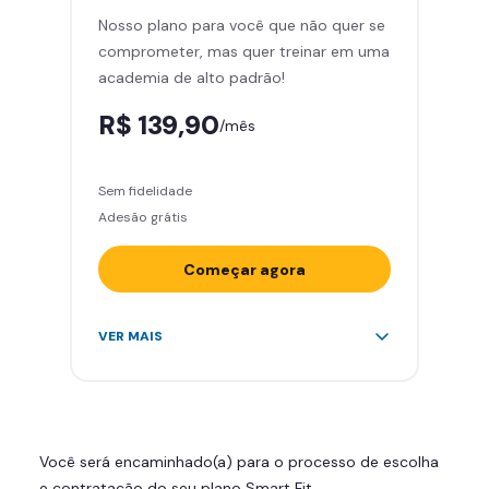
Nosso plano para você que não quer se
Skeelo App (Audiobook)*
comprometer, mas quer treinar em uma
Área de musculação e aeróbicos
academia de alto padrão!
Smart Fit App
R$ 139,90
/mês
Sem fidelidade
Adesão grátis
Começar agora
Acesso ilimitado a +2.000
VER MAIS
academias
Leve 5 amigos por mês para
treinar com você
Cadeira de massagem
Você será encaminhado(a) para o processo de escolha
Skeelo App (Audiobook)*
e contratação do seu plano Smart Fit.