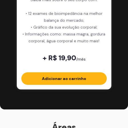
• 12 exames de bioimpedância na melhor
balança do mercado;
• Gráfico da sua evolução corporal;
• Informações como: massa magra, gordura
corporal, água corporal e muito mais!
+ R$ 19,90
/mês
Adicionar ao carrinho
Áreas