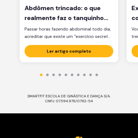
Abdômen trincado: o que
Ex
realmente faz o tanquinho
co
aparecer?
je
Passar horas fazendo abdominal todo dia,
Voc
acreditar que existe um “exercício secreto”
tre
para secar a barriga ou ficar obcecado
pen
com a balança são caminhos que muita
Ler artigo completo
cl
gente percorre, mas que raramente levam
am
ao tanquinho. E não é falta de esforço: é
Sej
falta de estratégia. A verdade é que o
ess
abdômen trincado é resultado de dois […]
Ess
SMARTFIT ESCOLA DE GINÁSTICA E DANÇA S/A.
CNPJ: 07.594.978/0792-54