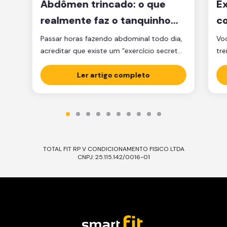
Abdômen trincado: o que
Ex
realmente faz o tanquinho
co
aparecer?
je
Passar horas fazendo abdominal todo dia,
Voc
acreditar que existe um “exercício secreto”
tre
para secar a barriga ou ficar obcecado
pen
com a balança são caminhos que muita
Ler artigo completo
cl
gente percorre, mas que raramente levam
am
ao tanquinho. E não é falta de esforço: é
Sej
falta de estratégia. A verdade é que o
ess
abdômen trincado é resultado de dois […]
Ess
TOTAL FIT RP V CONDICIONAMENTO FISICO LTDA
CNPJ: 25.115.142/0016-01