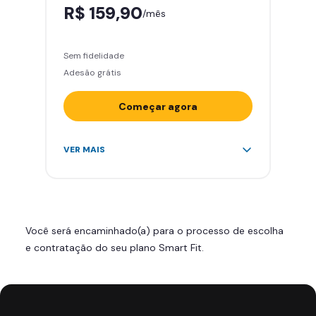
R$ 159,90
/mês
Sem fidelidade
Adesão grátis
Começar agora
Acesso ilimitado a +2.000
VER MAIS
academias
Leve 5 amigos por mês para
treinar com você
Cadeira de massagem
Você será encaminhado(a) para o processo de escolha
Área de musculação e aeróbicos
e contratação do seu plano Smart Fit.
Smart Fit App