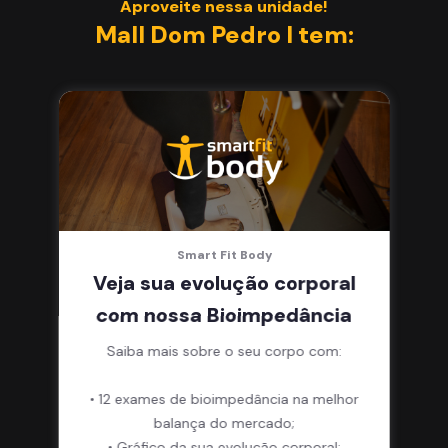
Aproveite nessa unidade!
Mall Dom Pedro I tem:
Smart Fit Body
Veja sua evolução corporal
com nossa Bioimpedância
Saiba mais sobre o seu corpo com:
• 12 exames de bioimpedância na melhor
balança do mercado;
• Gráfico da sua evolução corporal;