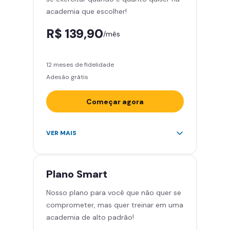
academia que escolher!
R$ 139,90
/mês
12 meses de fidelidade
Adesão grátis
Começar agora
Acesso ilimitado a +2.000
VER MAIS
academias
Leve 5 amigos por mês para
treinar com você
Plano
Smart
Cadeira de massagem
Nosso plano para você que não quer se
Área de musculação e aeróbicos
comprometer, mas quer treinar em uma
Smart Fit App
academia de alto padrão!