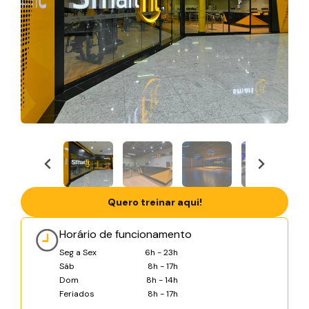
Quero treinar aqui!
Horário de funcionamento
Seg a Sex
6h - 23h
Sáb
8h - 17h
Dom
8h - 14h
Feriados
8h - 17h