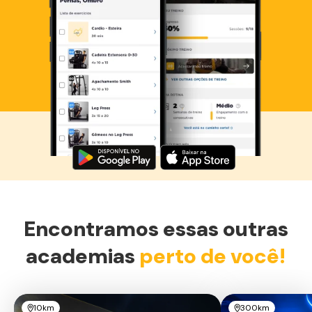
Baixe agora o Smart Fit App
Encontramos essas outras
academias
perto de você!
10km
300km