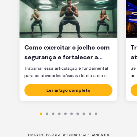
Como exercitar o joelho com
Tr
segurança e fortalecer a
at
articulação
d
Trabalhar essa articulação é fundamental
Se 
para as atividades básicas do dia a dia e
ac
manter a qualidade de vida.
par
Ler artigo completo
est
est
par
ma
tre
SMARTFIT ESCOLA DE GINASTICA E DANCA S.A