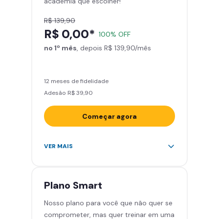
academia que escolher!
Smart Fit App
R$ 139,90
R$ 0,00*
100% OFF
no 1º mês
, depois R$ 139,90/mês
12 meses de fidelidade
Adesão R$ 39,90
Começar agora
Acesso ilimitado a +2.000
VER MAIS
academias
Leve 5 amigos por mês para
treinar com você
Plano
Smart
Cadeira de massagem
Nosso plano para você que não quer se
Skeelo App (Audiobook)*
comprometer, mas quer treinar em uma
Área de musculação e aeróbicos