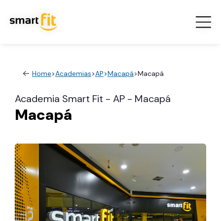
Home
>
Academias
>
AP
>
Macapá
>
Macapá
Academia Smart Fit - AP - Macapá
Macapá