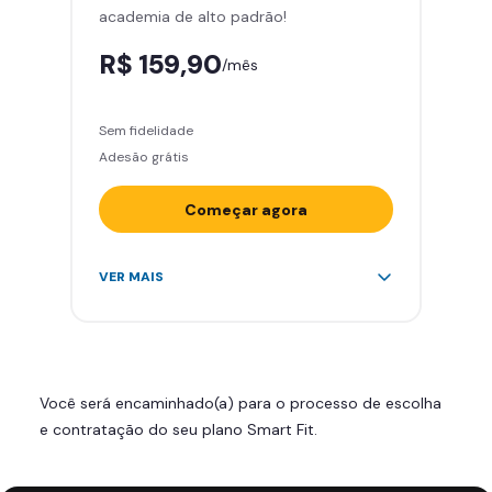
academia de alto padrão!
Smart Fit App
R$ 159,90
/mês
Sem fidelidade
Adesão grátis
Começar agora
Acesso ilimitado a +2.000
VER MAIS
academias
Leve 5 amigos por mês para
treinar com você
Cadeira de massagem
Você será encaminhado(a) para o processo de escolha
Skeelo App (Audiobook)*
e contratação do seu plano Smart Fit.
Área de musculação e aeróbicos
Smart Fit App