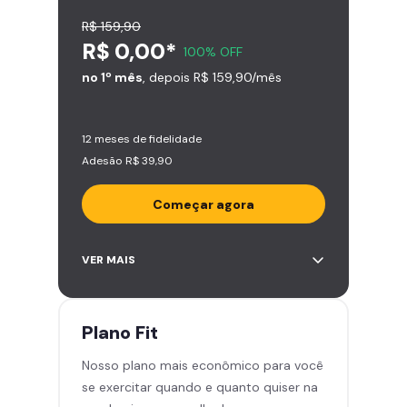
R$ 159,90
R$ 0,00*
100% OFF
no 1º mês
, depois R$ 159,90/mês
12 meses de fidelidade
Adesão R$ 39,90
Começar agora
Acesso ilimitado a +2.000
VER MAIS
academias
Leve 5 amigos por mês para
treinar com você
Plano
Fit
Cadeira de massagem
Nosso plano mais econômico para você
Skeelo App (Audiobook)*
se exercitar quando e quanto quiser na
Área de musculação e aeróbicos