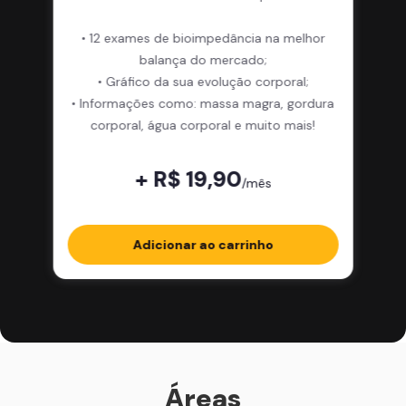
• 12 exames de bioimpedância na melhor
balança do mercado;
• Gráfico da sua evolução corporal;
• Informações como: massa magra, gordura
corporal, água corporal e muito mais!
+ R$ 19,90
/mês
Adicionar ao carrinho
Áreas