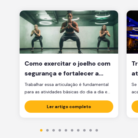
Como exercitar o joelho com
Tr
segurança e fortalecer a
at
articulação
d
Trabalhar essa articulação é fundamental
Se 
para as atividades básicas do dia a dia e
ac
manter a qualidade de vida.
par
Ler artigo completo
est
est
par
ma
tre