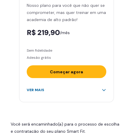
Nosso plano para você que não quer se
Skeelo App (Audiobook)*
comprometer, mas quer treinar em uma
Área de musculação e aeróbicos
academia de alto padrão!
Smart Fit App
R$ 219,90
/mês
Sem fidelidade
Adesão grátis
Começar agora
Acesso ilimitado a +2.000
VER MAIS
academias
Leve 5 amigos por mês para
treinar com você
Cadeira de massagem
Você será encaminhado(a) para o processo de escolha
Skeelo App (Audiobook)*
e contratação do seu plano Smart Fit.
Área de musculação e aeróbicos