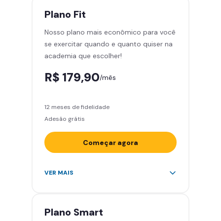
treinar com você
Plano
Fit
Cadeira de massagem
Nosso plano mais econômico para você
Skeelo App (Audiobook)*
se exercitar quando e quanto quiser na
Área de musculação e aeróbicos
academia que escolher!
Smart Fit App
R$ 179,90
/mês
12 meses de fidelidade
Adesão grátis
Começar agora
Acesso ilimitado a +2.000
VER MAIS
academias
Leve 5 amigos por mês para
treinar com você
Plano
Smart
Cadeira de massagem