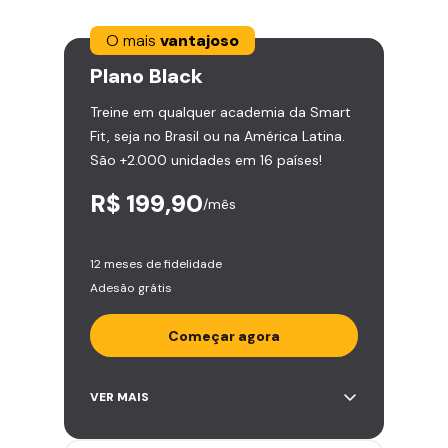
O mais
vantajoso
Plano
Black
Treine em qualquer academia da Smart
Fit, seja no Brasil ou na América Latina.
São +2.000 unidades em 16 países!
R$ 199,90
/mês
12 meses de fidelidade
Adesão grátis
Começar agora
Acesso ilimitado a +2.000
VER MAIS
academias
Leve 5 amigos por mês para