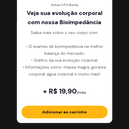
Smart Fit Body
Veja sua evolução corporal
com nossa Bioimpedância
Saiba mais sobre o seu corpo com:
• 12 exames de bioimpedância na melhor
balança do mercado;
• Gráfico da sua evolução corporal;
• Informações como: massa magra, gordura
corporal, água corporal e muito mais!
+ R$ 19,90
/mês
Adicionar ao carrinho