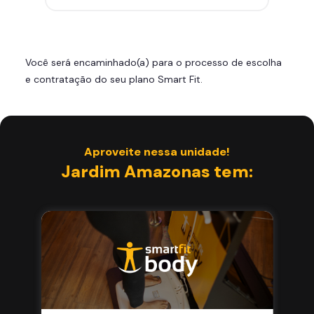
Leve 5 amigos por mês para
treinar com você
Cadeira de massagem
Você será encaminhado(a) para o processo de escolha
Área de musculação e aeróbicos
e contratação do seu plano Smart Fit.
Smart Fit App
Aproveite nessa unidade!
Jardim Amazonas tem: