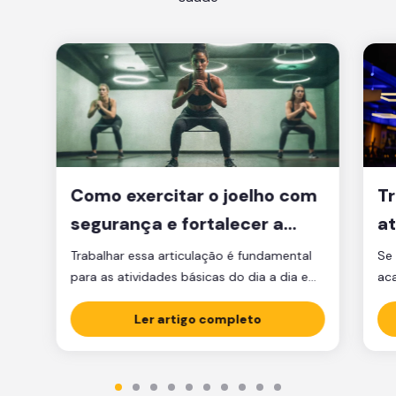
Como exercitar o joelho com
Tr
segurança e fortalecer a
at
articulação
d
Trabalhar essa articulação é fundamental
Se 
para as atividades básicas do dia a dia e
ac
manter a qualidade de vida.
par
Ler artigo completo
est
est
par
ma