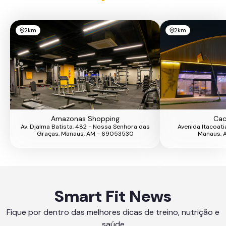
2km
2km
Amazonas Shopping
Cac
Av. Djalma Batista, 482 - Nossa Senhora das
Avenida Itacoati
Graças, Manaus, AM - 69053530
Manaus, 
Smart Fit News
Fique por dentro das melhores dicas de treino, nutrição e
saúde