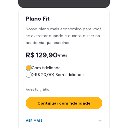
academias
Leve 5 amigos por mês para
treinar com você
Plano
Fit
Cadeira de massagem
Nosso plano mais econômico para você
Área de musculação e aeróbicos
se exercitar quando e quanto quiser na
Smart Fit App
academia que escolher!
R$ 129,90
/mês
Com fidelidade
(+R$ 20,00) Sem fidelidade
Adesão grátis
Continuar com fidelidade
Acesso ilimitado a +2.000
VER MAIS
academias