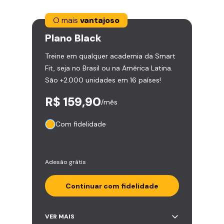
O mais
vantajoso
Plano
Black
Treine em qualquer academia da Smart
Fit, seja no Brasil ou na América Latina.
São +2.000 unidades em 16 países!
R$ 159,90
/mês
Com fidelidade
Adesão grátis
Continuar com fidelidade
Acesso ilimitado a +2.000
VER MAIS