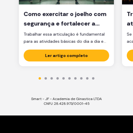
Como exercitar o joelho com
Tr
segurança e fortalecer a
at
articulação
d
Trabalhar essa articulação é fundamental
Se 
para as atividades básicas do dia a dia e
ac
manter a qualidade de vida.
par
Ler artigo completo
est
est
par
ma
tre
Smart - JF - Academia de Ginastica LTDA
CNPJ: 28.428.973/0001-45