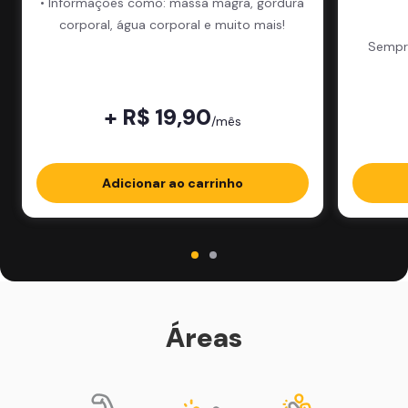
• Informações como: massa magra, gordura
corporal, água corporal e muito mais!
Sempre
+ R$ 19,90
/mês
Adicionar ao carrinho
Áreas