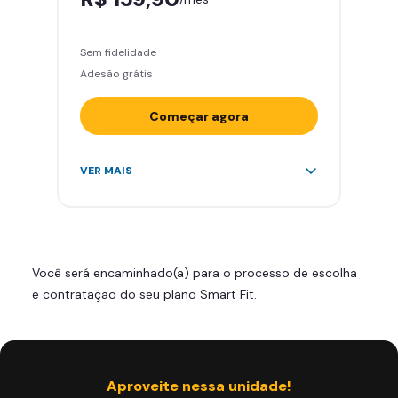
Sem fidelidade
Adesão grátis
Começar agora
Acesso ilimitado a +2.000
VER MAIS
academias
Leve 5 amigos por mês para
treinar com você
Cadeira de massagem
Você será encaminhado(a) para o processo de escolha
Área de musculação e aeróbicos
e contratação do seu plano Smart Fit.
Smart Fit App
Aproveite nessa unidade!