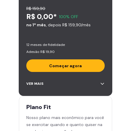
R$ 159,90
R$ 0,00*
100% OFF
no 1º mês
, depois R$ 159,90/mês
12 meses de fidelidade
Adesão R$ 19,90
Começar agora
Acesso ilimitado a +2.000
VER MAIS
academias
Leve 5 amigos por mês para
treinar com você
Plano
Fit
Cadeira de massagem
Nosso plano mais econômico para você
Área de musculação e aeróbicos
se exercitar quando e quanto quiser na
Smart Fit App