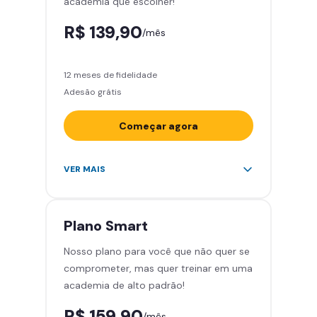
academia que escolher!
R$ 139,90
/mês
12 meses de fidelidade
Adesão grátis
Começar agora
Acesso ilimitado a +2.000
VER MAIS
academias
Leve 5 amigos por mês para
treinar com você
Plano
Smart
Cadeira de massagem
Nosso plano para você que não quer se
Área de musculação e aeróbicos
comprometer, mas quer treinar em uma
Smart Fit App
academia de alto padrão!
R$ 159,90
/mês