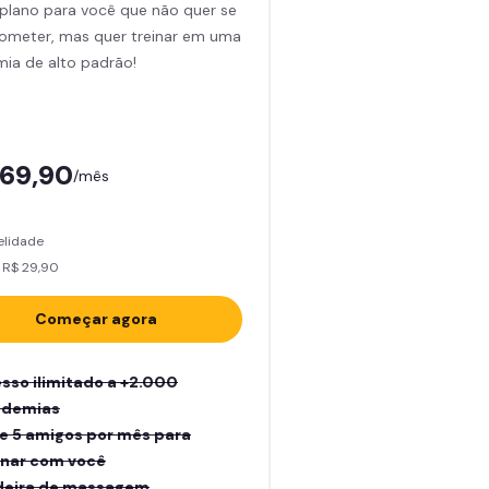
plano para você que não quer se
meter, mas quer treinar em uma
ia de alto padrão!
169,90
/mês
elidade
 R$ 29,90
Começar agora
sso ilimitado a +2.000
ademias
e 5 amigos por mês para
inar com você
eira de massagem