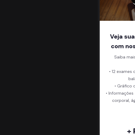
Veja sua
com nos
Saiba mai
• 12 exames 
bal
• Gráfico 
• Informações
corporal, á
+ 