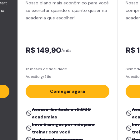
mart
Nosso plano mais econômico para você
Nosso 
na.
se exercitar quando e quanto quiser na
compro
academia que escolher!
academ
R$ 149,90
R$ 
/mês
12 meses de fidelidade
Sem fid
Adesão grátis
Adesão
Começar agora
Acesso ilimitado a +2.000
Ace
academias
ac
Leve 5 amigos por mês para
Lev
treinar com você
tre
Cadeira de massagem
Cad