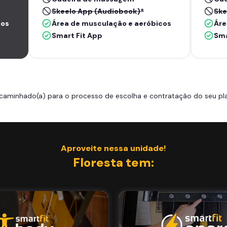
Skeelo App (Audiobook)*
Ske
cos
Área de musculação e aeróbicos
Áre
Smart Fit App
Sma
caminhado(a) para o processo de escolha e contratação do seu pla
Aproveite nessa unidade!
Floresta tem: