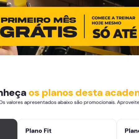
nheça
os planos desta acade
Os valores apresentados abaixo são promocionais. Aproveite
Plano
Fit
Pla