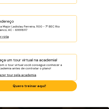
ndereço
a Major Ladislau Ferreira, 1100 - 7º BEC Rio
anco, AC - 69918117
r rota
aça um tour virtual na academia!
om o tour virtual você consegue conhecer a
cademia antes de contratar o plano!
azer tour pela academia
Quero treinar aqui!