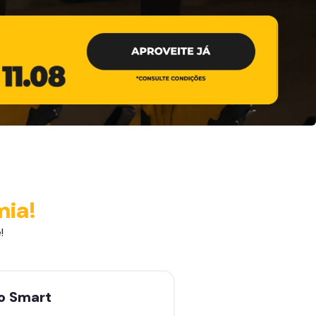
mia!
!
no
Smart