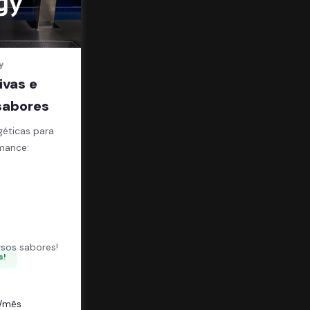
y
ivas e
sabores
géticas para
mance:
;
sos sabores!
s!
/mês