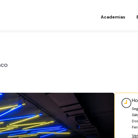
Academias
nco
Ho
Seg
Sá
Do
Fer
Ve