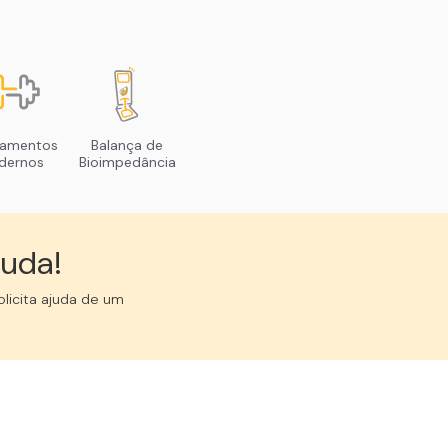
pamentos
Balança de
dernos
Bioimpedância
uda!︎
licita ajuda de um