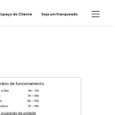
Espaço do Cliente
Seja um franqueado
rário de funcionamento
 a Sex
4h - 0h
b
7h - 19h
m
9h - 15h
iados
7h - 19h
r ocupação da unidade