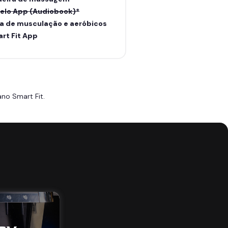
elo App (Audiobook)*
a de musculação e aeróbicos
rt Fit App
no Smart Fit.