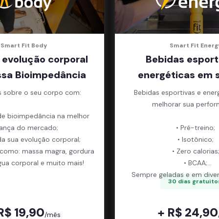
Smart Fit Body
Smart Fit Energ
 evolução corporal
Bebidas esport
sa Bioimpedância
energéticas em 
s sobre o seu corpo com:
Bebidas esportivas e ener
melhorar sua perfor
de bioimpedância na melhor
ança do mercado;
• Pré-treino;
da sua evolução corporal;
• Isotônico;
 como: massa magra, gordura
• Zero calorias
gua corporal e muito mais!
• BCAA;
Sempre geladas e em diver
30 dias gratuito
R$ 19,90
+ R$ 24,90
/mês