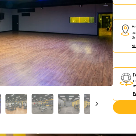
E
Ru
Br
Ve
F
C
a
F