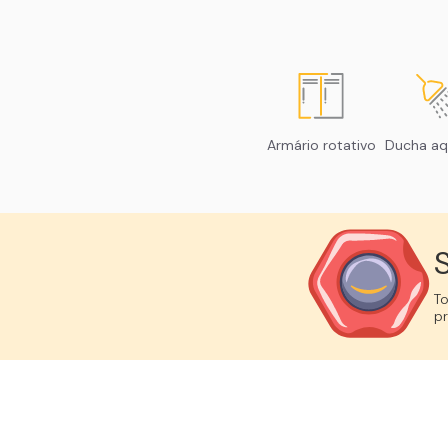
Armário rotativo
Ducha aq
S
T
p