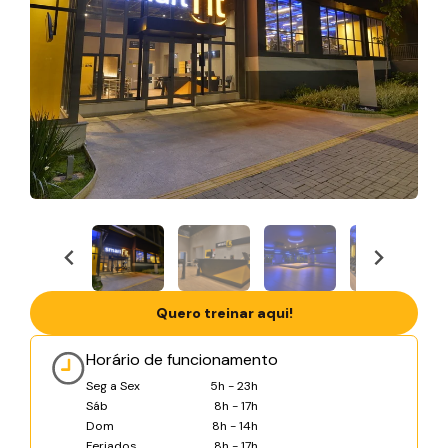
Quero treinar aqui!
Horário de funcionamento
Seg a Sex
5h - 23h
Sáb
8h - 17h
Dom
8h - 14h
Feriados
8h - 17h