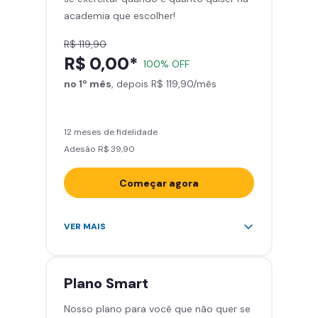
academia que escolher!
Smart Fit App
R$ 119,90
R$ 0,00*
100% OFF
no 1º mês
, depois R$ 119,90/mês
12 meses de fidelidade
Adesão R$ 39,90
Começar agora
Acesso ilimitado a +2.000
VER MAIS
academias
Leve 5 amigos por mês para
treinar com você
Plano
Smart
Cadeira de massagem
Nosso plano para você que não quer se
Skeelo App (Audiobook)*