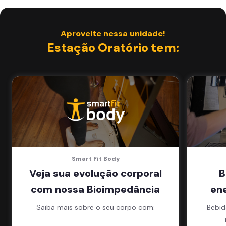
Aproveite nessa unidade!
Estação Oratório tem:
Smart Fit Body
Veja sua evolução corporal
B
com nossa Bioimpedância
en
Saiba mais sobre o seu corpo com:
Bebid