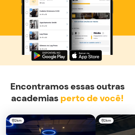
Baixe agora o Smart Fit App
Encontramos essas outras
academias
perto de você!
2km
2km