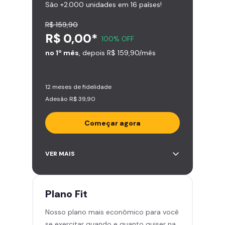
São +2.000 unidades em 16 países!
R$ 159,90
R$ 0,00*
100% OFF
no 1º mês
, depois R$ 159,90/mês
12 meses de fidelidade
Adesão R$ 39,90
Começar agora
Acesso ilimitado a +2.000
VER MAIS
academias
Leve 5 amigos por mês para
treinar com você
Plano
Fit
Cadeira de massagem
Nosso plano mais econômico para você
Skeelo App (Audiobook)*
se exercitar quando e quanto quiser na
Área de musculação e aeróbicos