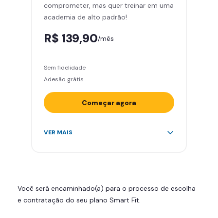
comprometer, mas quer treinar em uma
Área de musculação e aeróbicos
academia de alto padrão!
Smart Fit App
R$ 139,90
/mês
Sem fidelidade
Adesão grátis
Começar agora
Acesso ilimitado a +2.000
VER MAIS
academias
Leve 5 amigos por mês para
treinar com você
Cadeira de massagem
Você será encaminhado(a) para o processo de escolha
Skeelo App (Audiobook)*
e contratação do seu plano Smart Fit.
Área de musculação e aeróbicos
Smart Fit App