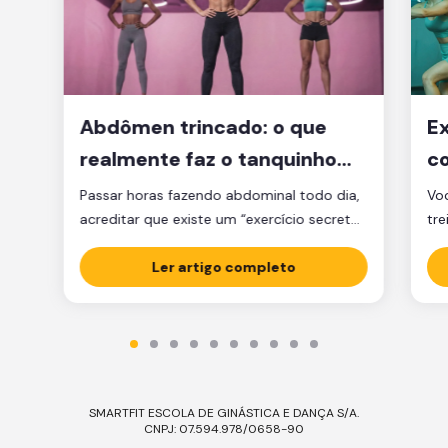
Abdômen trincado: o que
Ex
realmente faz o tanquinho
co
aparecer?
je
Passar horas fazendo abdominal todo dia,
Voc
acreditar que existe um “exercício secreto”
tre
para secar a barriga ou ficar obcecado
pen
com a balança são caminhos que muita
Ler artigo completo
cl
gente percorre, mas que raramente levam
am
ao tanquinho. E não é falta de esforço: é
Sej
falta de estratégia. A verdade é que o
ess
abdômen trincado é resultado de dois […]
Ess
SMARTFIT ESCOLA DE GINÁSTICA E DANÇA S/A.
CNPJ: 07.594.978/0658-90