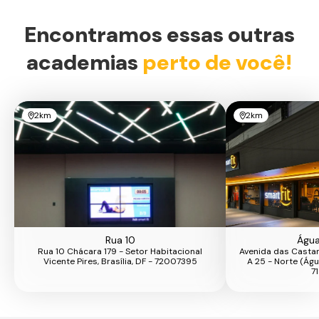
Encontramos essas outras
academias
perto de você!
2km
2km
Rua 10
Água
Rua 10 Chácara 179 - Setor Habitacional
Avenida das Castanh
Vicente Pires, Brasília, DF - 72007395
A 25 - Norte (Água
7