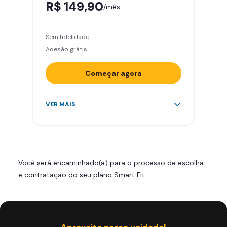
R$ 149,90
/mês
Sem fidelidade
Adesão grátis
Começar agora
Acesso ilimitado a +2.000
VER MAIS
academias
Leve 5 amigos por mês para
treinar com você
Cadeira de massagem
Você será encaminhado(a) para o processo de escolha
Skeelo App (Audiobook)*
e contratação do seu plano Smart Fit.
Área de musculação e aeróbicos
Smart Fit App