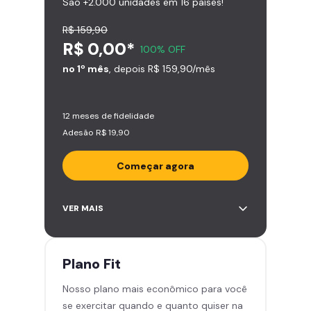
São +2.000 unidades em 16 países!
R$ 159,90
R$ 0,00*
100% OFF
no 1º mês
, depois R$ 159,90/mês
12 meses de fidelidade
Adesão R$ 19,90
Começar agora
Acesso ilimitado a +2.000
VER MAIS
academias
Leve 5 amigos por mês para
treinar com você
Plano
Fit
Cadeira de massagem
Nosso plano mais econômico para você
Skeelo App (Audiobook)*
se exercitar quando e quanto quiser na
Área de musculação e aeróbicos