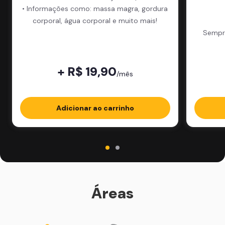
• Informações como: massa magra, gordura
corporal, água corporal e muito mais!
Sempre
+ R$ 19,90
/mês
Adicionar ao carrinho
Áreas