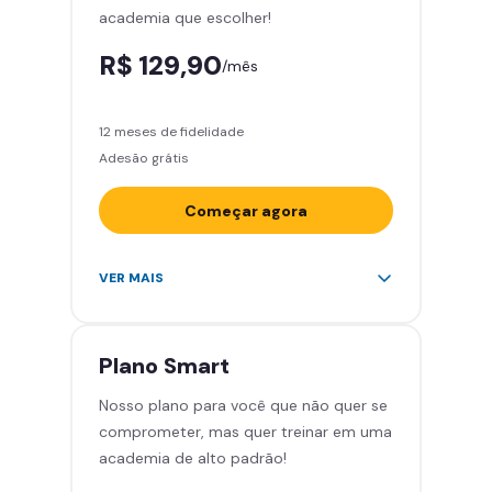
academia que escolher!
Smart Fit App
R$ 129,90
/mês
12 meses de fidelidade
Adesão grátis
Começar agora
Acesso ilimitado a +2.000
VER MAIS
academias
Leve 5 amigos por mês para
treinar com você
Plano
Smart
Cadeira de massagem
Nosso plano para você que não quer se
Skeelo App (Audiobook)*
comprometer, mas quer treinar em uma
Área de musculação e aeróbicos
academia de alto padrão!
Smart Fit App