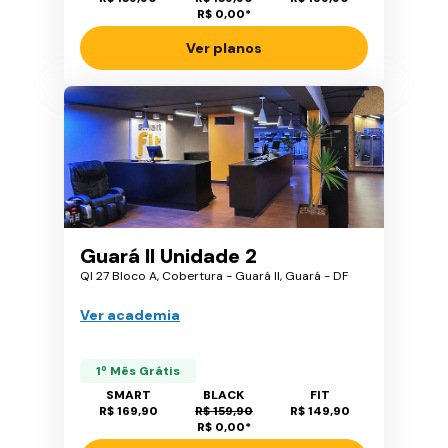
R$ 0,00
*
Ver planos
Guará II Unidade 2
QI 27 Bloco A, Cobertura - Guará II, Guará - DF
Ver academia
1º Mês Grátis
SMART
BLACK
FIT
R$ 169,90
R$ 159,90
R$ 149,90
R$ 0,00
*