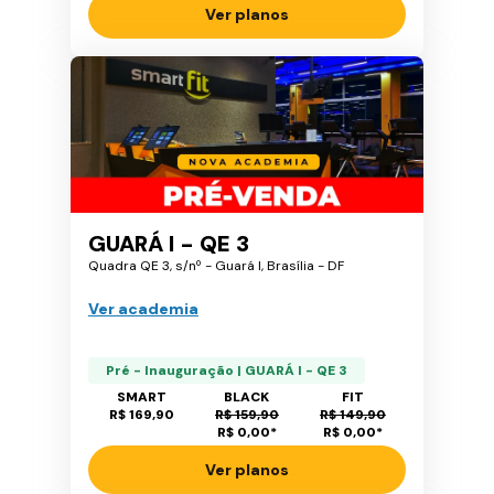
Ver planos
GUARÁ I - QE 3
Quadra QE 3, s/nº - Guará I, Brasília - DF
Ver academia
Pré - Inauguração | GUARÁ I - QE 3
SMART
BLACK
FIT
R$ 169,90
R$ 159,90
R$ 149,90
R$ 0,00
*
R$ 0,00
*
Ver planos