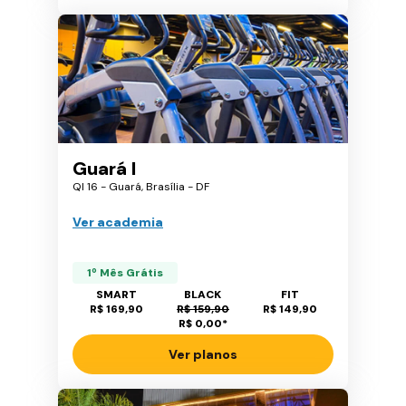
Guará I
QI 16 - Guará, Brasília - DF
Ver academia
1º Mês Grátis
SMART
BLACK
FIT
R$ 169,90
R$ 159,90
R$ 149,90
R$ 0,00
*
Ver planos