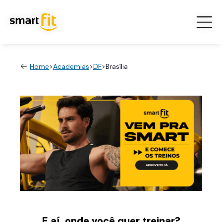
Home
>
Academias
>
DF
>
Brasília
E aí, onde você quer treinar?