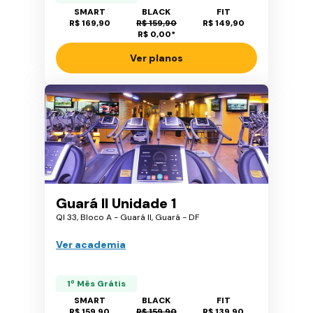
SMART
BLACK
FIT
R$ 169,90
R$ 159,90
R$ 149,90
R$ 0,00
*
Ver planos
Guará II Unidade 1
QI 33, Bloco A - Guará II, Guará - DF
Ver academia
1º Mês Grátis
SMART
BLACK
FIT
R$ 159,90
R$ 159,90
R$ 139,90