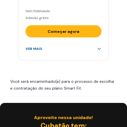
Sem fidelidade
Adesão grátis
Começar agora
Acesso ilimitado a +2.000
VER MAIS
academias
Leve 5 amigos por mês para
treinar com você
Cadeira de massagem
Você será encaminhado(a) para o processo de escolha
Área de musculação e aeróbicos
e contratação do seu plano Smart Fit.
Smart Fit App
Aproveite nessa unidade!
Cubatão tem: