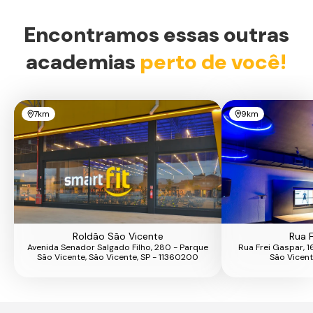
Encontramos essas outras
academias
perto de você!
7km
9km
Roldão São Vicente
Rua 
Avenida Senador Salgado Filho, 280 - Parque
Rua Frei Gaspar, 1
São Vicente, São Vicente, SP - 11360200
São Vicent