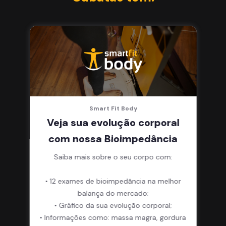
Smart Fit Body
Veja sua evolução corporal
com nossa Bioimpedância
Saiba mais sobre o seu corpo com:
• 12 exames de bioimpedância na melhor
balança do mercado;
• Gráfico da sua evolução corporal;
• Informações como: massa magra, gordura