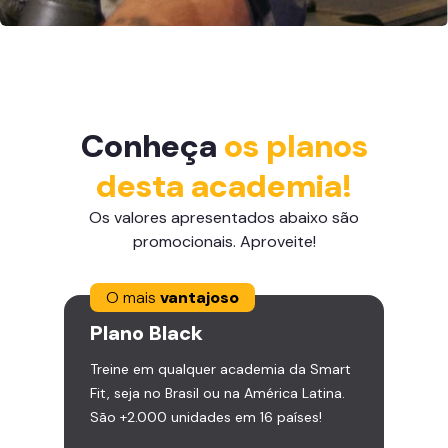
Conheça
os planos
desta academia!
Os valores apresentados abaixo são
promocionais. Aproveite!
O mais
vantajoso
Plano
Black
Treine em qualquer academia da Smart
Fit, seja no Brasil ou na América Latina.
São +2.000 unidades em 16 países!