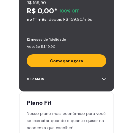
R$ 159,90
R$ 0,00*
100% OFF
no 1º mês
, depois R$ 159,90/mês
12 meses de fidelidade
Adesão R$ 19,90
Começar agora
Acesso ilimitado a +2.000
VER MAIS
academias
Leve 5 amigos por mês para
treinar com você
Plano
Fit
Cadeira de massagem
Nosso plano mais econômico para você
Área de musculação e aeróbicos
se exercitar quando e quanto quiser na
Smart Fit App
academia que escolher!