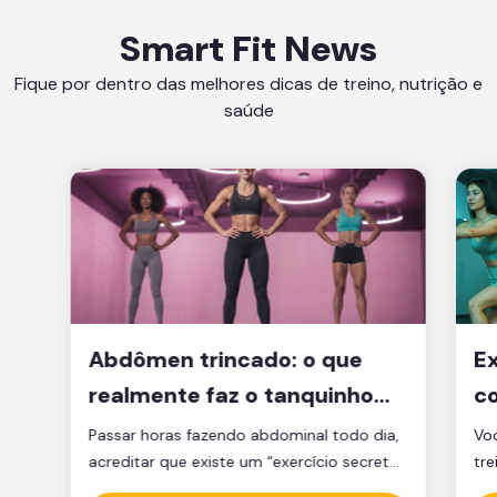
Smart Fit News
Fique por dentro das melhores dicas de treino, nutrição e
saúde
Abdômen trincado: o que
Ex
realmente faz o tanquinho
co
aparecer?
je
Passar horas fazendo abdominal todo dia,
Voc
acreditar que existe um “exercício secreto”
tre
para secar a barriga ou ficar obcecado
pen