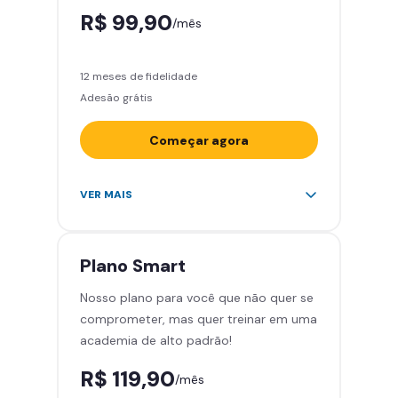
R$ 99,90
/mês
12 meses de fidelidade
Adesão grátis
Começar agora
Acesso ilimitado a +2.000
VER MAIS
academias
Leve 5 amigos por mês para
treinar com você
Plano
Smart
Cadeira de massagem
Nosso plano para você que não quer se
Área de musculação e aeróbicos
comprometer, mas quer treinar em uma
Smart Fit App
academia de alto padrão!
R$ 119,90
/mês