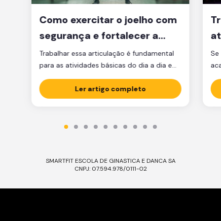
Como exercitar o joelho com
Tr
segurança e fortalecer a
at
articulação
d
Trabalhar essa articulação é fundamental
Se 
para as atividades básicas do dia a dia e
ac
manter a qualidade de vida.
par
Ler artigo completo
est
est
par
ma
tre
SMARTFIT ESCOLA DE GINASTICA E DANCA SA
CNPJ: 07.594.978/0111-02