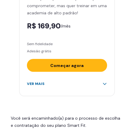
comprometer, mas quer treinar em uma
Área de musculação e aeróbicos
academia de alto padrão!
Smart Fit App
R$ 169,90
/mês
Sem fidelidade
Adesão grátis
Começar agora
Acesso ilimitado a +2.000
VER MAIS
academias
Leve 5 amigos por mês para
treinar com você
Cadeira de massagem
Você será encaminhado(a) para o processo de escolha
Skeelo App (Audiobook)*
e contratação do seu plano Smart Fit.
Área de musculação e aeróbicos
Smart Fit App