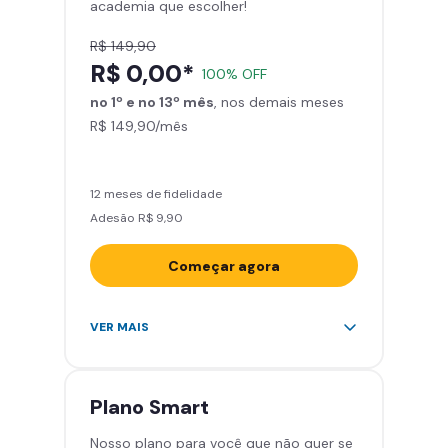
academia que escolher!
Smart Fit App
R$ 149,90
R$ 0,00*
100% OFF
no 1º e no 13º mês
, nos demais meses
R$ 149,90/mês
12 meses de fidelidade
Adesão R$ 9,90
Começar agora
Acesso ilimitado a +2.000
VER MAIS
academias
Leve 5 amigos por mês para
treinar com você
Plano
Smart
Cadeira de massagem
Nosso plano para você que não quer se
Skeelo App (Audiobook)*