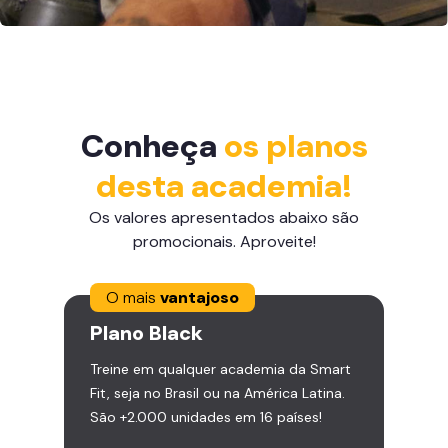
Conheça
os planos
desta academia!
Os valores apresentados abaixo são
promocionais. Aproveite!
O mais
vantajoso
Plano
Black
Treine em qualquer academia da Smart
Fit, seja no Brasil ou na América Latina.
São +2.000 unidades em 16 países!