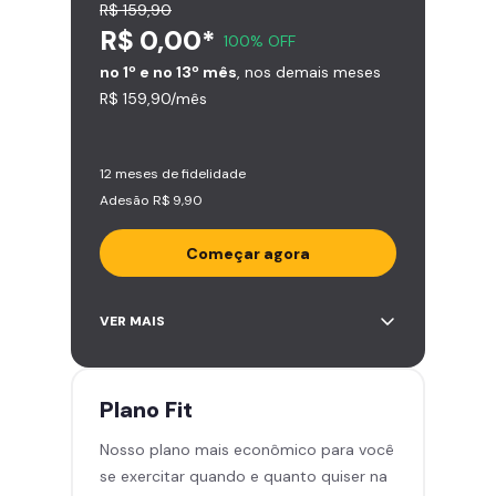
R$ 159,90
R$ 0,00*
100% OFF
no 1º e no 13º mês
, nos demais meses
R$ 159,90/mês
12 meses de fidelidade
Adesão R$ 9,90
Começar agora
Acesso ilimitado a +2.000
VER MAIS
academias
Leve 5 amigos por mês para
treinar com você
Plano
Fit
Cadeira de massagem
Nosso plano mais econômico para você
Skeelo App (Audiobook)*
se exercitar quando e quanto quiser na
Área de musculação e aeróbicos