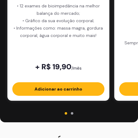
• 12 exames de bioimpedância na melhor
balança do mercado;
• Gráfico da sua evolução corporal;
• Informações como: massa magra, gordura
corporal, água corporal e muito mais!
Sempre
+ R$ 19,90
/mês
Adicionar ao carrinho