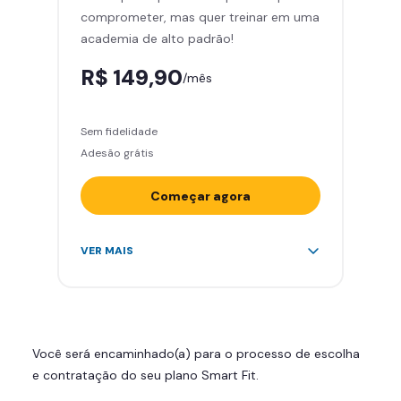
comprometer, mas quer treinar em uma
Smart Fit App
academia de alto padrão!
R$ 149,90
/mês
Sem fidelidade
Adesão grátis
Começar agora
Acesso ilimitado a +2.000
VER MAIS
academias
Leve 5 amigos por mês para
treinar com você
Cadeira de massagem
Você será encaminhado(a) para o processo de escolha
Área de musculação e aeróbicos
e contratação do seu plano Smart Fit.
Smart Fit App