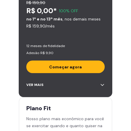
R$ 159,90
R$ 0,00*
100% OFF
no 1º e no 13º mês
, nos demais meses
R$ 159,90/mês
12 meses de fidelidade
Adesão R$ 9,90
Começar agora
Acesso ilimitado a +2.000
VER MAIS
academias
Leve 5 amigos por mês para
treinar com você
Plano
Fit
Cadeira de massagem
Nosso plano mais econômico para você
Área de musculação e aeróbicos
se exercitar quando e quanto quiser na
Smart Fit App