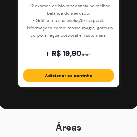
• 12 exames de bioimpedância na melhor
balança do mercado;
• Gráfico da sua evolução corporal;
• Informações como: massa magra, gordura
corporal, água corporal e muito mais!
+ R$ 19,90
/mês
Adicionar ao carrinho
Áreas