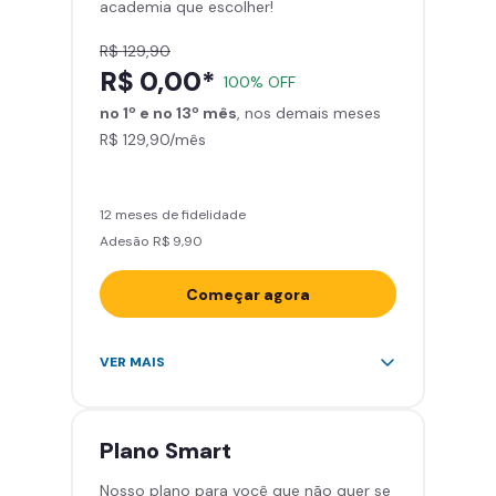
academia que escolher!
R$ 129,90
R$ 0,00*
100% OFF
no 1º e no 13º mês
, nos demais meses
R$ 129,90/mês
12 meses de fidelidade
Adesão R$ 9,90
Começar agora
Acesso ilimitado a +2.000
VER MAIS
academias
Leve 5 amigos por mês para
treinar com você
Plano
Smart
Cadeira de massagem
Nosso plano para você que não quer se
Área de musculação e aeróbicos