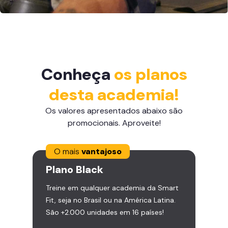
Conheça
os planos
desta academia!
Os valores apresentados abaixo são
promocionais. Aproveite!
O mais
vantajoso
Plano
Black
Treine em qualquer academia da Smart
Fit, seja no Brasil ou na América Latina.
São +2.000 unidades em 16 países!