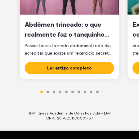
Abdômen trincado: o que
Ex
realmente faz o tanquinho
co
aparecer?
je
Passar horas fazendo abdominal todo dia,
Voc
acreditar que existe um “exercício secreto”
tre
para secar a barriga ou ficar obcecado
pen
com a balança são caminhos que muita
Ler artigo completo
cl
gente percorre, mas que raramente levam
am
ao tanquinho. E não é falta de esforço: é
Sej
falta de estratégia. A verdade é que o
ess
abdômen trincado é resultado de dois […]
Ess
RRI Fitness Academia de Ginastica Ltda - EPP
CNPJ: 28.782.315/0001-57