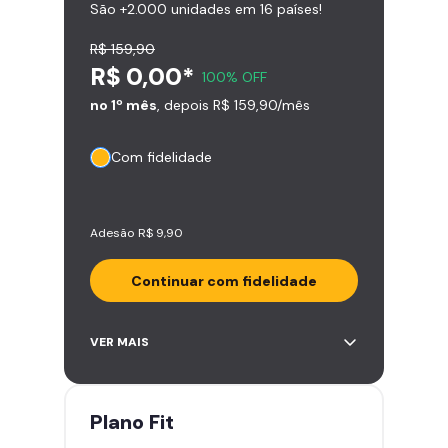
São +2.000 unidades em 16 países!
R$ 159,90
R$ 0,00*
100% OFF
no 1º mês
, depois R$ 159,90/mês
Com fidelidade
Adesão R$ 9,90
Continuar com fidelidade
Acesso ilimitado a +2.000
VER MAIS
academias
Leve 5 amigos por mês para
treinar com você
Plano
Fit
Cadeira de massagem