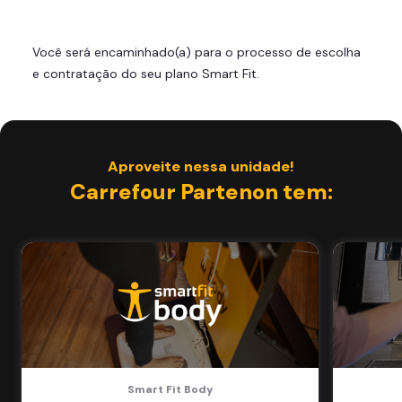
treinar com você
Cadeira de massagem
Você será encaminhado(a) para o processo de escolha
Skeelo App (Audiobook)*
e contratação do seu plano Smart Fit.
Área de musculação e aeróbicos
Smart Fit App
Aproveite nessa unidade!
Carrefour Partenon tem:
Smart Fit Body