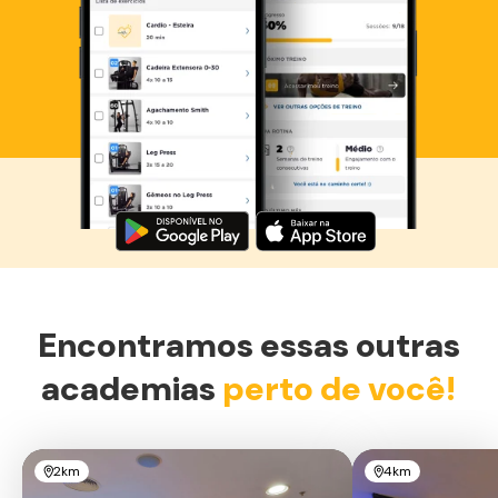
Baixe agora o Smart Fit App
Encontramos essas outras
academias
perto de você!
2km
4km