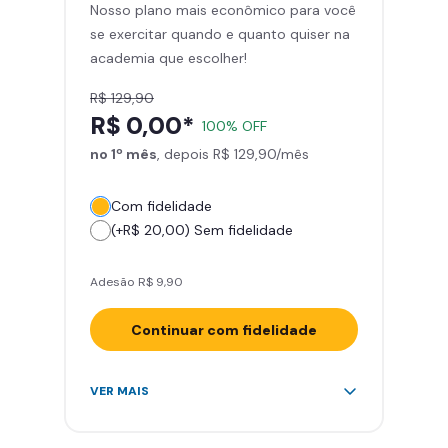
Nosso plano mais econômico para você
Skeelo App (Audiobook)*
se exercitar quando e quanto quiser na
Área de musculação e aeróbicos
academia que escolher!
Smart Fit App
R$ 129,90
R$ 0,00*
100% OFF
no 1º mês
, depois R$ 129,90/mês
Com fidelidade
(+R$ 20,00) Sem fidelidade
Adesão R$ 9,90
Continuar com fidelidade
Acesso ilimitado a +2.000
VER MAIS
academias
Leve 5 amigos por mês para