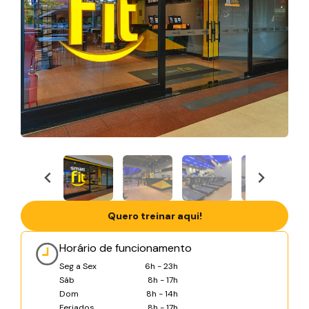
Quero treinar aqui!
Horário de funcionamento
Seg a Sex
6h - 23h
Sáb
8h - 17h
Dom
8h - 14h
Feriados
8h - 17h