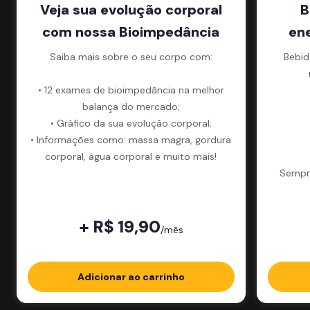
Veja sua evolução corporal
B
com nossa Bioimpedância
en
Saiba mais sobre o seu corpo com:
Bebid
• 12 exames de bioimpedância na melhor
balança do mercado;
• Gráfico da sua evolução corporal;
• Informações como: massa magra, gordura
corporal, água corporal e muito mais!
Sempre
+ R$ 19,90
/mês
Adicionar ao carrinho