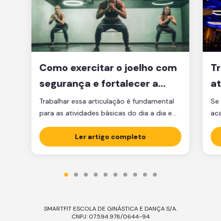
Como exercitar o joelho com
Tr
segurança e fortalecer a
at
articulação
d
Trabalhar essa articulação é fundamental
Se 
para as atividades básicas do dia a dia e
ac
manter a qualidade de vida.
par
Ler artigo completo
est
est
par
ma
tre
SMARTFIT ESCOLA DE GINÁSTICA E DANÇA S/A.
CNPJ: 07.594.978/0644-94