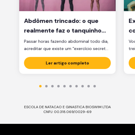
Abdômen trincado: o que
Ex
realmente faz o tanquinho
co
aparecer?
je
Passar horas fazendo abdominal todo dia,
Voc
acreditar que existe um “exercício secreto”
tre
para secar a barriga ou ficar obcecado
pen
com a balança são caminhos que muita
Ler artigo completo
cl
gente percorre, mas que raramente levam
am
ao tanquinho. E não é falta de esforço: é
Sej
falta de estratégia. A verdade é que o
ess
abdômen trincado é resultado de dois […]
Ess
ESCOLA DE NATACAO E GINASTICA BIOSWIM LTDA
CNPJ: 00.318.069/0029-69