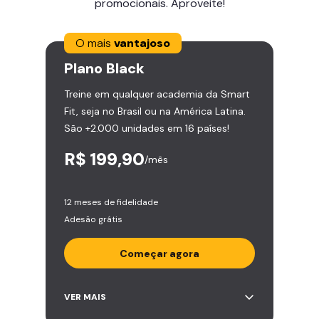
promocionais. Aproveite!
O mais
vantajoso
Plano
Black
Treine em qualquer academia da Smart
Fit, seja no Brasil ou na América Latina.
São +2.000 unidades em 16 países!
R$ 199,90
/mês
12 meses de fidelidade
Adesão grátis
Começar agora
Acesso ilimitado a +2.000
VER MAIS
academias