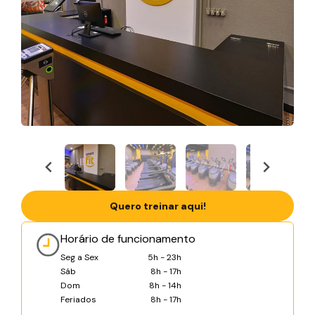
Quero treinar aqui!
Horário de funcionamento
Seg a Sex
5h - 23h
Sáb
8h - 17h
Dom
8h - 14h
Feriados
8h - 17h