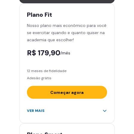
Leve 5 amigos por mês para
treinar com você
Plano
Fit
Cadeira de massagem
Nosso plano mais econômico para você
Skeelo App (Audiobook)*
se exercitar quando e quanto quiser na
Área de musculação e aeróbicos
academia que escolher!
Smart Fit App
R$ 179,90
/mês
12 meses de fidelidade
Adesão grátis
Começar agora
Acesso ilimitado a +2.000
VER MAIS
academias
Leve 5 amigos por mês para
treinar com você