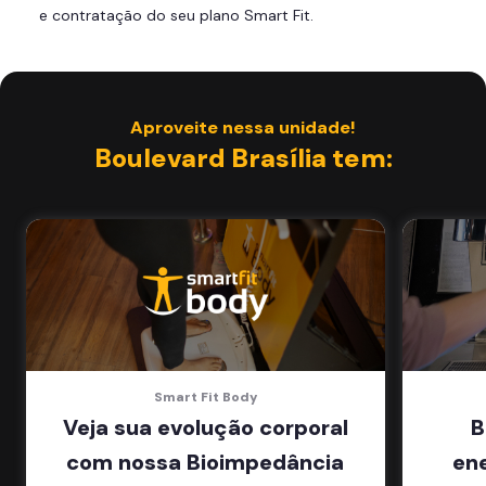
e contratação do seu plano Smart Fit.
Área de musculação e aeróbicos
Smart Fit App
Aproveite nessa unidade!
Boulevard Brasília tem:
Smart Fit Body
Veja sua evolução corporal
B
com nossa Bioimpedância
en