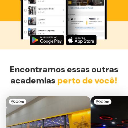
Baixe agora o Smart Fit App
Encontramos essas outras
academias
perto de você!
200m
900m