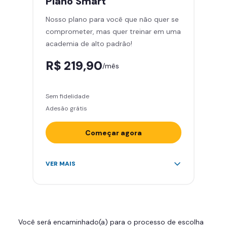
Plano
Smart
Cadeira de massagem
Nosso plano para você que não quer se
Skeelo App (Audiobook)*
comprometer, mas quer treinar em uma
Área de musculação e aeróbicos
academia de alto padrão!
Smart Fit App
R$ 219,90
/mês
Sem fidelidade
Adesão grátis
Começar agora
Acesso ilimitado a +2.000
VER MAIS
academias
Leve 5 amigos por mês para
treinar com você
Cadeira de massagem
Você será encaminhado(a) para o processo de escolha
Skeelo App (Audiobook)*