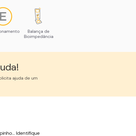
ionamento
Balança de
Bioimpedância
uda!︎
licita ajuda de um
inho... Identifique