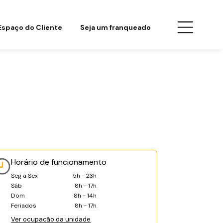
Espaço do Cliente
Seja um franqueado
Horário de funcionamento
Seg a Sex
5h - 23h
Sáb
8h - 17h
Dom
8h - 14h
Feriados
8h - 17h
Ver ocupação da unidade