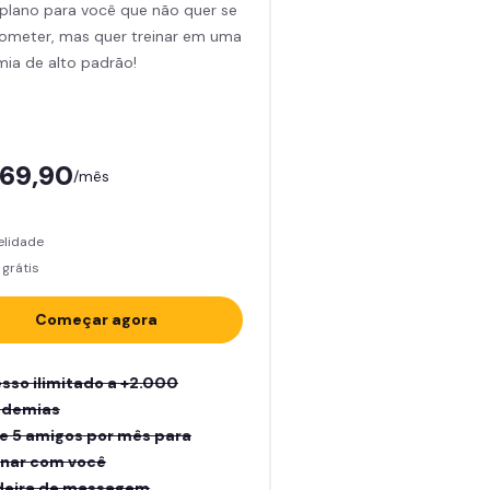
plano para você que não quer se
meter, mas quer treinar em uma
ia de alto padrão!
169,90
/mês
elidade
grátis
Começar agora
sso ilimitado a +2.000
ademias
e 5 amigos por mês para
inar com você
eira de massagem