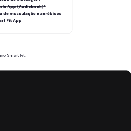
elo App (Audiobook)*
a de musculação e aeróbicos
rt Fit App
no Smart Fit.