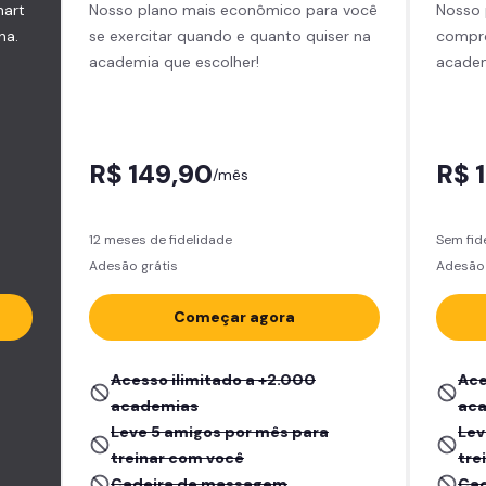
mart
Nosso plano mais econômico para você
Nosso 
na.
se exercitar quando e quanto quiser na
compro
academia que escolher!
academ
R$ 149,90
R$ 
/mês
12 meses de fidelidade
Sem fid
Adesão grátis
Adesão 
Começar agora
Acesso ilimitado a +2.000
Ace
academias
ac
Leve 5 amigos por mês para
Lev
treinar com você
tre
Cadeira de massagem
Cad