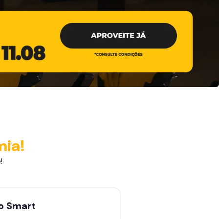
mia!
!
no
Smart