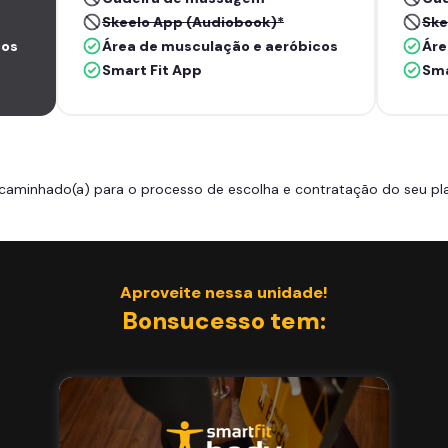
Skeelo App (Audiobook)*
Ske
cos
Área de musculação e aeróbicos
Áre
Smart Fit App
Sma
caminhado(a) para o processo de escolha e contratação do seu pla
Aproveite nessa unidade!
Bonsucesso tem: