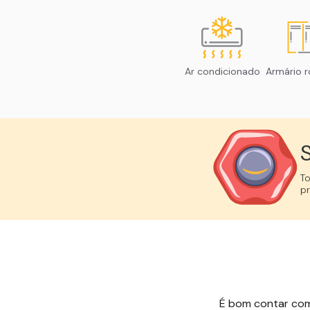
Ar condicionado
Armário r
S
T
p
É bom contar com e