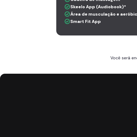
Skeelo App (Audiobook)*
Área de musculação e aeróbi
Smart Fit App
Você será en