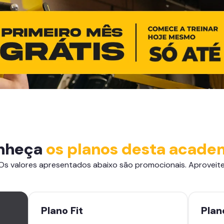
nheça
os planos desta acade
Os valores apresentados abaixo são promocionais. Aproveite
Plano
Fit
Pla