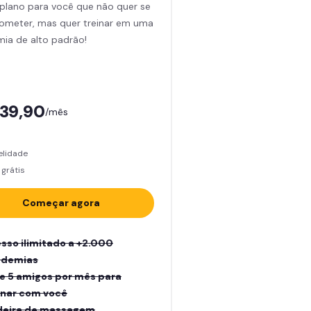
plano para você que não quer se
meter, mas quer treinar em uma
ia de alto padrão!
139,90
/mês
elidade
grátis
Começar agora
sso ilimitado a +2.000
ademias
e 5 amigos por mês para
inar com você
eira de massagem