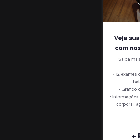
Veja sua
com nos
Saiba mai
• 12 exames 
bal
• Gráfico 
• Informações
corporal, á
+ 