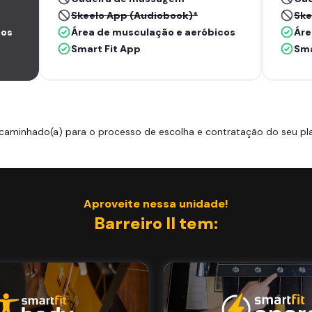
Skeelo App (Audiobook)*
Ske
cos
Área de musculação e aeróbicos
Áre
Smart Fit App
Sma
caminhado(a) para o processo de escolha e contratação do seu pla
Aproveite nessa unidade!
Barreiro II tem: