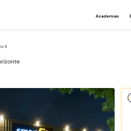
Academias
ro II
orizonte