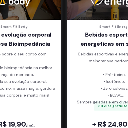
Smart Fit Body
Smart Fit Energ
 evolução corporal
Bebidas esport
sa Bioimpedância
energéticas em 
s sobre o seu corpo com:
Bebidas esportivas e ener
melhorar sua perfor
de bioimpedância na melhor
ança do mercado;
• Pré-treino;
da sua evolução corporal;
• Isotônico;
 como: massa magra, gordura
• Zero calorias
gua corporal e muito mais!
• BCAA;
Sempre geladas e em diver
30 dias gratuito
R$ 19,90
+ R$ 24,90
/mês