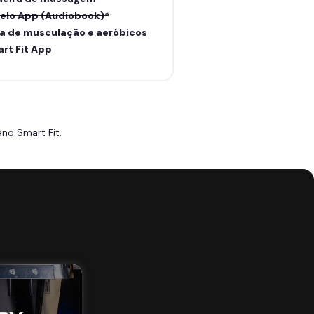
elo App (Audiobook)*
a de musculação e aeróbicos
rt Fit App
no Smart Fit.