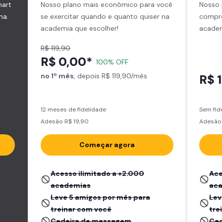
mart
Nosso plano mais econômico para você
Nosso 
na.
se exercitar quando e quanto quiser na
compro
academia que escolher!
academ
R$ 119,90
R$ 0,00*
100% OFF
no 1º mês
, depois R$ 119,90/mês
R$ 
12 meses de fidelidade
Sem fid
Adesão R$ 19,90
Adesão 
Começar agora
Acesso ilimitado a +2.000
Ace
academias
ac
Leve 5 amigos por mês para
Lev
treinar com você
tre
Cadeira de massagem
Cad