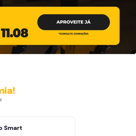
mia!
!
no
Smart