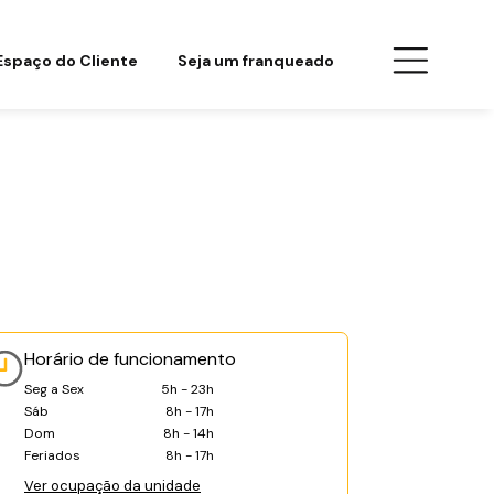
Espaço do Cliente
Seja um franqueado
Horário de funcionamento
Seg a Sex
5h - 23h
Sáb
8h - 17h
Dom
8h - 14h
Feriados
8h - 17h
Ver ocupação da unidade