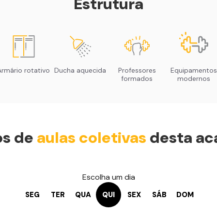
Estrutura
Armário rotativo
Ducha aquecida
Professores
Equipamentos
formados
modernos
os de
aulas coletivas
desta ac
Escolha um dia
SEG
TER
QUA
QUI
SEX
SÁB
DOM