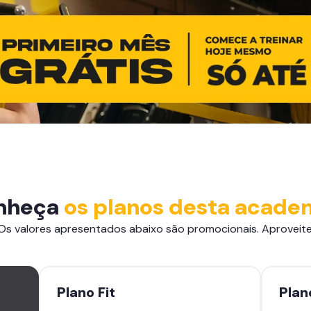
nheça
os planos desta acade
Os valores apresentados abaixo são promocionais. Aproveite
Plano
Fit
Pla