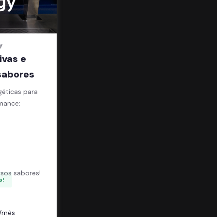
y
ivas e
sabores
géticas para
mance:
;
sos sabores!
s!
/mês