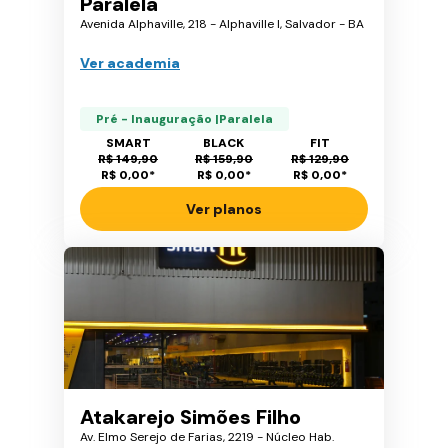
Paralela
Avenida Alphaville, 218 - Alphaville I, Salvador - BA
Ver academia
Pré - Inauguração |Paralela
SMART
BLACK
FIT
R$ 149,90
R$ 159,90
R$ 129,90
R$ 0,00
*
R$ 0,00
*
R$ 0,00
*
Ver planos
Atakarejo Simões Filho
Av. Elmo Serejo de Farias, 2219 - Núcleo Hab.