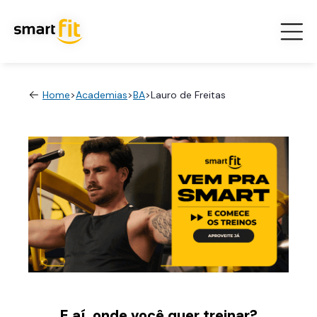
Home
>
Academias
>
BA
>
Lauro de Freitas
E aí, onde você quer treinar?