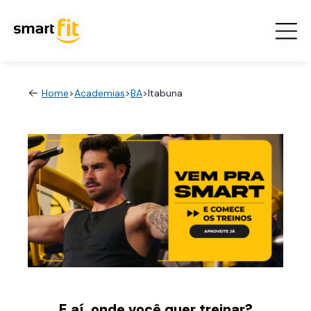
Home
>
Academias
>
BA
>
Itabuna
E aí, onde você quer treinar?