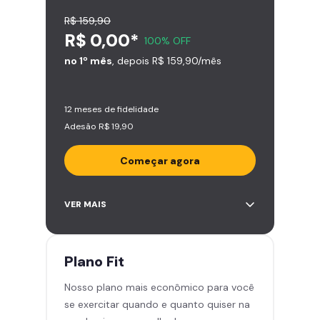
R$ 159,90
R$ 0,00*
100% OFF
no 1º mês
, depois R$ 159,90/mês
12 meses de fidelidade
Adesão R$ 19,90
Começar agora
Acesso ilimitado a +2.000
VER MAIS
academias
Leve 5 amigos por mês para
treinar com você
Plano
Fit
Cadeira de massagem
Nosso plano mais econômico para você
Skeelo App (Audiobook)*
se exercitar quando e quanto quiser na
Área de musculação e aeróbicos