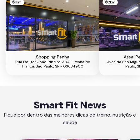
1km
2km
Shopping Penha
Assaí P
Rua Doutor João Ribeiro, 304 - Penha de
Avenida São Miguel
França, São Paulo, SP - 03634900
Paulo, 
Smart Fit News
Fique por dentro das melhores dicas de treino, nutrição e
saúde