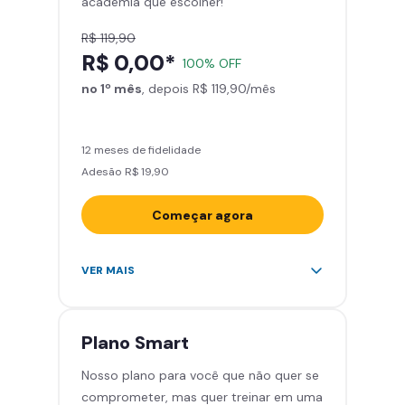
academia que escolher!
Smart Fit App
R$ 119,90
R$ 0,00*
100% OFF
no 1º mês
, depois R$ 119,90/mês
12 meses de fidelidade
Adesão R$ 19,90
Começar agora
Acesso ilimitado a +2.000
VER MAIS
academias
Leve 5 amigos por mês para
treinar com você
Plano
Smart
Cadeira de massagem
Nosso plano para você que não quer se
Skeelo App (Audiobook)*
comprometer, mas quer treinar em uma
Área de musculação e aeróbicos