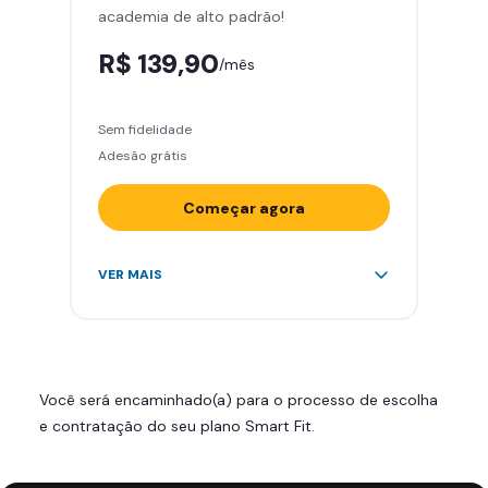
academia de alto padrão!
Smart Fit App
R$ 139,90
/mês
Sem fidelidade
Adesão grátis
Começar agora
Acesso ilimitado a +2.000
VER MAIS
academias
Leve 5 amigos por mês para
treinar com você
Cadeira de massagem
Você será encaminhado(a) para o processo de escolha
Skeelo App (Audiobook)*
e contratação do seu plano Smart Fit.
Área de musculação e aeróbicos
Smart Fit App