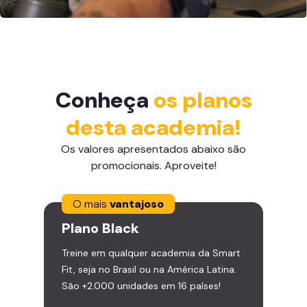
Conheça
os planos
desta academia!
Os valores apresentados abaixo são
promocionais. Aproveite!
O mais
vantajoso
Plano
Black
Treine em qualquer academia da Smart
Fit, seja no Brasil ou na América Latina.
São +2.000 unidades em 16 países!