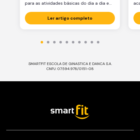
para as atividades básicas do dia a dia e
ac
manter a qualidade de vida.
par
Ler artigo completo
est
est
par
ma
tre
SMARTFIT ESCOLA DE GINASTICA E DANCA S.A.
CNPJ: 07.594.978/0151-08