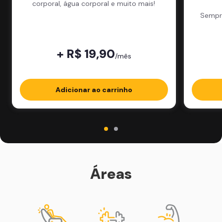
corporal, água corporal e muito mais!
Sempre
+ R$ 19,90
/mês
Adicionar ao carrinho
Áreas