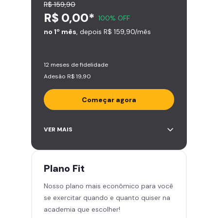
R$ 159,90
R$ 0,00*
100% OFF
no 1º mês
, depois R$ 159,90/mês
12 meses de fidelidade
Adesão R$ 19,90
Começar agora
Acesso ilimitado a +2.000
VER MAIS
academias
Leve 5 amigos por mês para
treinar com você
Plano
Fit
Cadeira de massagem
Nosso plano mais econômico para você
Skeelo App (Audiobook)*
se exercitar quando e quanto quiser na
Área de musculação e aeróbicos
academia que escolher!
Smart Fit App