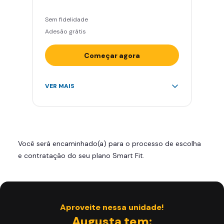
Sem fidelidade
Adesão grátis
Começar agora
Acesso ilimitado a +2.000
VER MAIS
academias
Leve 5 amigos por mês para
treinar com você
Cadeira de massagem
Você será encaminhado(a) para o processo de escolha
Skeelo App (Audiobook)*
e contratação do seu plano Smart Fit.
Área de musculação e aeróbicos
Smart Fit App
Aproveite nessa unidade!
Augusta tem: