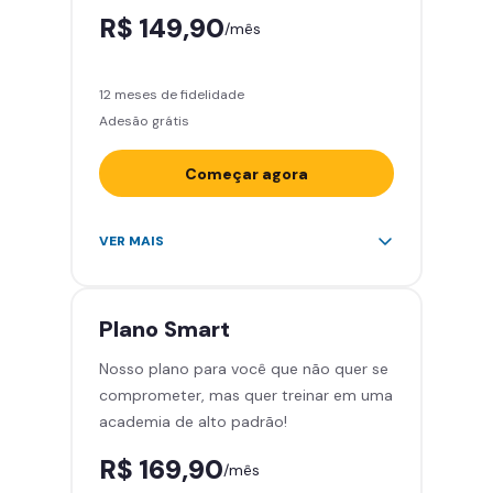
R$ 149,90
/mês
12 meses de fidelidade
Adesão grátis
Começar agora
Acesso ilimitado a +2.000
VER MAIS
academias
Leve 5 amigos por mês para
treinar com você
Plano
Smart
Cadeira de massagem
Nosso plano para você que não quer se
Skeelo App (Audiobook)*
comprometer, mas quer treinar em uma
Área de musculação e aeróbicos
academia de alto padrão!
Smart Fit App
R$ 169,90
/mês