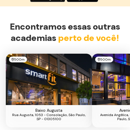
Encontramos essas outras
academias
perto de você!
500m
500m
Baixo Augusta
Aveni
Rua Augusta, 1053 - Consolação, São Paulo,
Avenida Angélica,
SP - 01305100
Paulo, 