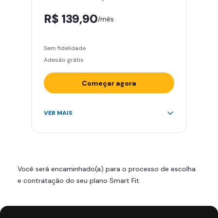
R$ 139,90
/mês
Sem fidelidade
Adesão grátis
Começar agora
Acesso ilimitado a +2.000
VER MAIS
academias
Leve 5 amigos por mês para
treinar com você
Cadeira de massagem
Você será encaminhado(a) para o processo de escolha
Skeelo App (Audiobook)*
e contratação do seu plano Smart Fit.
Área de musculação e aeróbicos
Smart Fit App