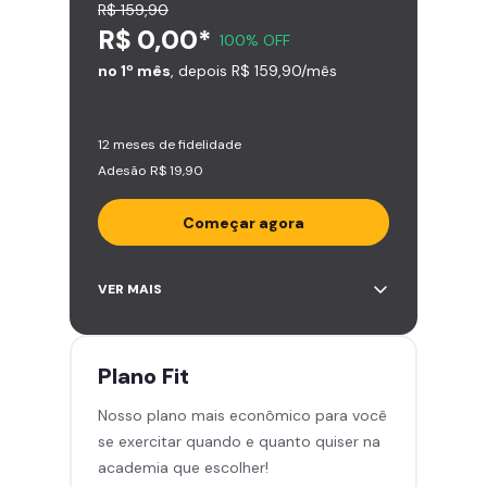
R$ 159,90
R$ 0,00*
100% OFF
no 1º mês
, depois R$ 159,90/mês
12 meses de fidelidade
Adesão R$ 19,90
Começar agora
Acesso ilimitado a +2.000
VER MAIS
academias
Leve 5 amigos por mês para
treinar com você
Plano
Fit
Cadeira de massagem
Nosso plano mais econômico para você
Skeelo App (Audiobook)*
se exercitar quando e quanto quiser na
Área de musculação e aeróbicos
academia que escolher!
Smart Fit App