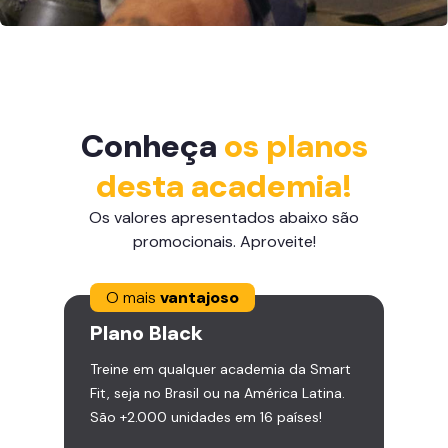
Conheça
os planos
desta academia!
Os valores apresentados abaixo são
promocionais. Aproveite!
O mais
vantajoso
Plano
Black
Treine em qualquer academia da Smart
Fit, seja no Brasil ou na América Latina.
São +2.000 unidades em 16 países!