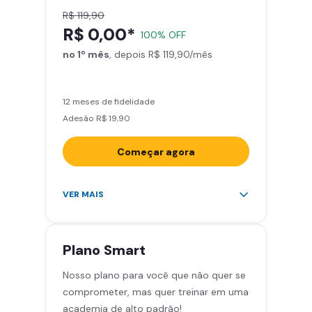
R$ 119,90
R$ 0,00*
100% OFF
no 1º mês
, depois R$ 119,90/mês
12 meses de fidelidade
Adesão R$ 19,90
Começar agora
Acesso ilimitado a +2.000
VER MAIS
academias
Leve 5 amigos por mês para
treinar com você
Plano
Smart
Cadeira de massagem
Nosso plano para você que não quer se
Skeelo App (Audiobook)*
comprometer, mas quer treinar em uma
Área de musculação e aeróbicos
academia de alto padrão!
Smart Fit App