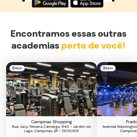
Encontramos essas outras
academias
perto de você!
4km
6km
Campinas Shopping
Prado
Rua Jacy Teixeira Camargo, 940 - Jardim do
Avenida Washington 
Lago, Campinas, SP - 13050913
Campinas