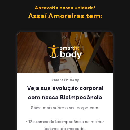
Aproveite nessa unidade!
Assaí Amoreiras tem:
Smart Fit Body
Veja sua evolução corporal
com nossa Bioimpedância
Saiba mais sobre o seu corpo com:
• 12 exames de bioimpedância na melhor
balança do mercado;