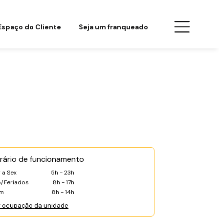
Espaço do Cliente
Seja um franqueado
rário de funcionamento
 a Sex
5h - 23h
/Feriados
8h - 17h
m
8h - 14h
r ocupação da unidade