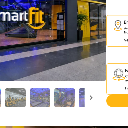
E
Av
No
Ve
F
C
a
F