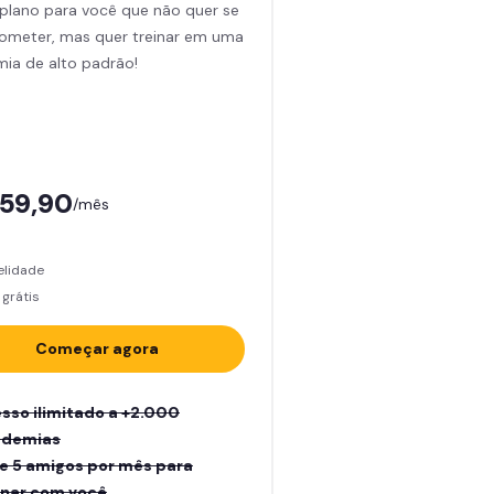
plano para você que não quer se
meter, mas quer treinar em uma
ia de alto padrão!
159,90
/mês
elidade
grátis
Começar agora
sso ilimitado a +2.000
ademias
e 5 amigos por mês para
inar com você