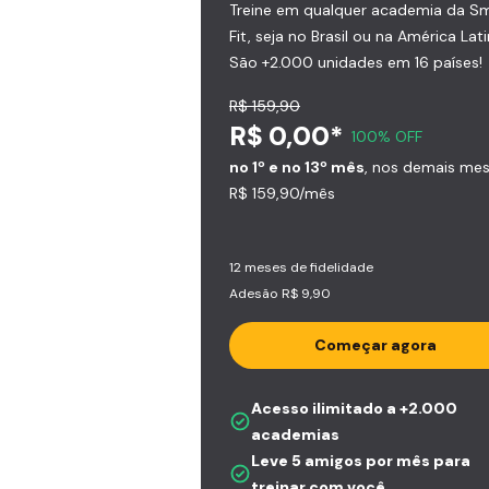
Treine em qualquer academia da S
Fit, seja no Brasil ou na América Lati
São +2.000 unidades em 16 países!
R$ 159,90
R$ 0,00*
100% OFF
no 1º e no 13º mês
, nos demais me
R$ 159,90/mês
12 meses de fidelidade
Adesão R$ 9,90
Começar agora
Acesso ilimitado a +2.000
academias
Leve 5 amigos por mês para
treinar com você