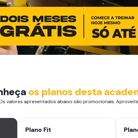
nheça
os planos desta acade
Os valores apresentados abaixo são promocionais. Aproveite
Plano
Fit
Pla