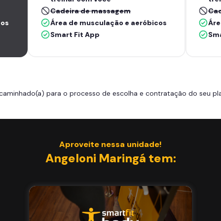
Cadeira de massagem
Cad
cos
Área de musculação e aeróbicos
Áre
Smart Fit App
Sma
caminhado(a) para o processo de escolha e contratação do seu pla
Aproveite nessa unidade!
Angeloni Maringá tem: