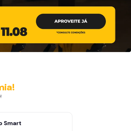
mia!
!
no
Smart