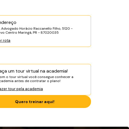
ndereço
. Advogado Horácio Raccanello Filho, 5120 -
vo Centro Maringá, PR - 87020035
r rota
aça um tour virtual na academia!
om o tour virtual você consegue conhecer a
cademia antes de contratar o plano!
azer tour pela academia
Quero treinar aqui!