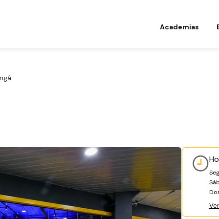
Academias
ingá
Ho
Seg
Sáb
Do
Ve