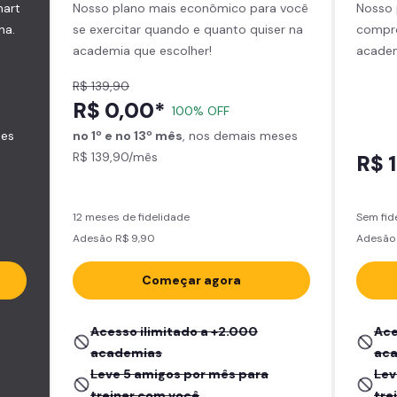
mart
Nosso plano mais econômico para você
Nosso 
na.
se exercitar quando e quanto quiser na
compro
academia que escolher!
academ
R$ 139,90
R$ 0,00*
100% OFF
ses
no 1º e no 13º mês
, nos demais meses
R$ 139,90/mês
R$ 
12 meses de fidelidade
Sem fid
Adesão R$ 9,90
Adesão 
Começar agora
Acesso ilimitado a +2.000
Ace
academias
ac
Leve 5 amigos por mês para
Lev
treinar com você
tre