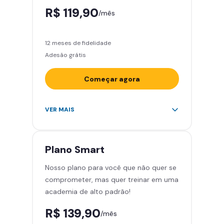
R$ 119,90
/mês
12 meses de fidelidade
Adesão grátis
Começar agora
Acesso ilimitado a +2.000
VER MAIS
academias
Leve 5 amigos por mês para
treinar com você
Plano
Smart
Cadeira de massagem
Nosso plano para você que não quer se
Área de musculação e aeróbicos
comprometer, mas quer treinar em uma
Smart Fit App
academia de alto padrão!
R$ 139,90
/mês