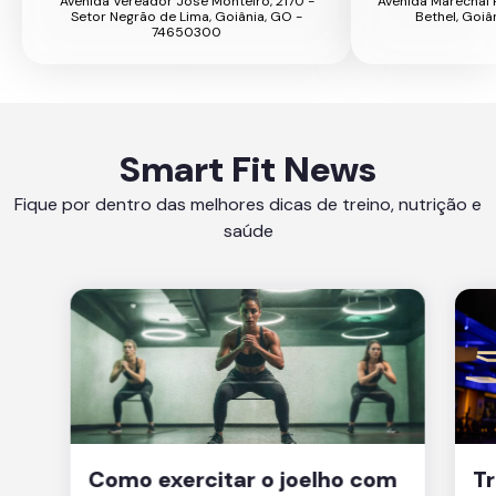
Avenida Vereador José Monteiro, 2170 -
Avenida Marechal 
Setor Negrão de Lima, Goiânia, GO -
Bethel, Goiâ
74650300
Smart Fit News
Fique por dentro das melhores dicas de treino, nutrição e
saúde
Como exercitar o joelho com
Tr