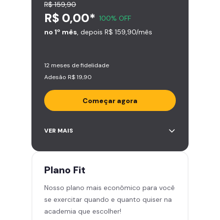
R$ 159,90
R$ 0,00*
100% OFF
no 1º mês
, depois R$ 159,90/mês
12 meses de fidelidade
Adesão R$ 19,90
Começar agora
Acesso ilimitado a +2.000
VER MAIS
academias
Leve 5 amigos por mês para
treinar com você
Plano
Fit
Cadeira de massagem
Nosso plano mais econômico para você
Área de musculação e aeróbicos
se exercitar quando e quanto quiser na
Smart Fit App
academia que escolher!