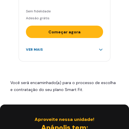
Sem fidelidade
Adesão grátis
Começar agora
Acesso ilimitado a +2.000
VER MAIS
academias
Leve 5 amigos por mês para
treinar com você
Cadeira de massagem
Você será encaminhado(a) para o processo de escolha
Área de musculação e aeróbicos
e contratação do seu plano Smart Fit.
Smart Fit App
Aproveite nessa unidade!
Anápolis tem: