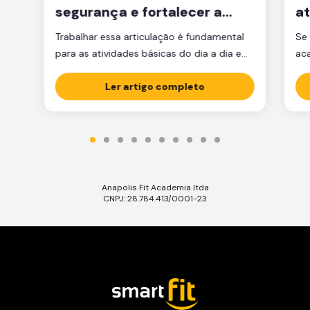
segurança e fortalecer a
at
articulação
d
Trabalhar essa articulação é fundamental
Se 
para as atividades básicas do dia a dia e
ac
manter a qualidade de vida.
par
Ler artigo completo
est
est
par
ma
tre
Anapolis Fit Academia ltda
CNPJ: 28.784.413/0001-23