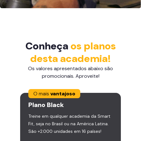
Conheça
os planos
desta academia!
Os valores apresentados abaixo são
promocionais. Aproveite!
O mais
vantajoso
Plano
Black
Treine em qualquer academia da Smart
Fit, seja no Brasil ou na América Latina.
São +2.000 unidades em 16 países!