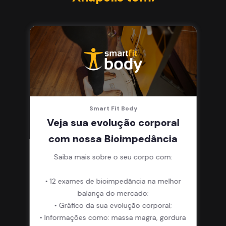
Smart Fit Body
Veja sua evolução corporal
com nossa Bioimpedância
Saiba mais sobre o seu corpo com:
• 12 exames de bioimpedância na melhor
balança do mercado;
• Gráfico da sua evolução corporal;
• Informações como: massa magra, gordura