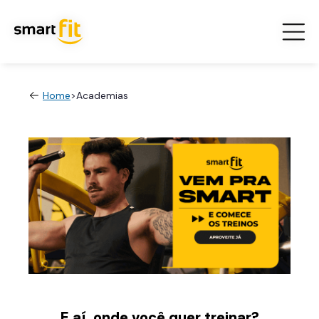
Home
>
Academias
E aí, onde você quer treinar?