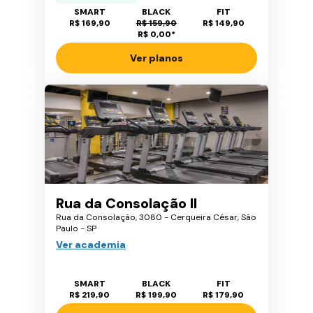
SMART
BLACK
FIT
R$ 169,90
R$ 159,90
R$ 149,90
R$ 0,00
*
Ver planos
Rua da Consolação II
Rua da Consolação, 3080 - Cerqueira César, São
Paulo - SP
Ver academia
SMART
BLACK
FIT
R$ 219,90
R$ 199,90
R$ 179,90