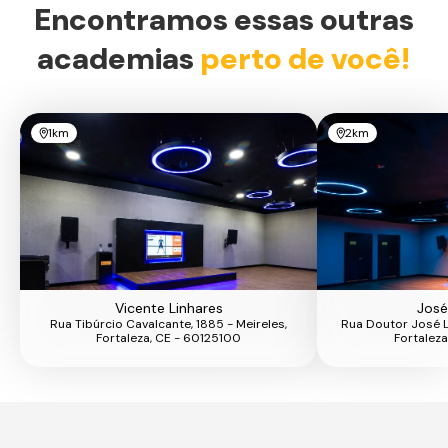
Encontramos essas outras
academias
perto de você!
1km
2km
Vicente Linhares
José
Rua Tibúrcio Cavalcante, 1885 - Meireles,
Rua Doutor José L
Fortaleza, CE - 60125100
Fortaleza