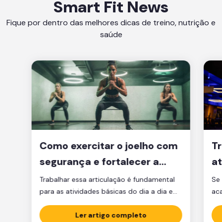
Smart Fit News
Fique por dentro das melhores dicas de treino, nutrição e
saúde
Como exercitar o joelho com
Tr
segurança e fortalecer a
at
articulação
d
Trabalhar essa articulação é fundamental
Se 
para as atividades básicas do dia a dia e
ac
manter a qualidade de vida.
par
Ler artigo completo
est