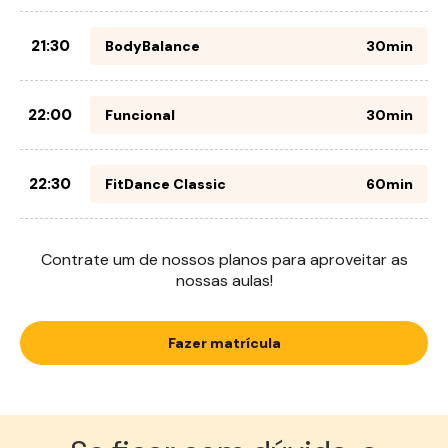
21:30
BodyBalance
30min
22:00
Funcional
30min
22:30
FitDance Classic
60min
Contrate um de nossos planos para aproveitar as
nossas aulas!
Fazer matrícula