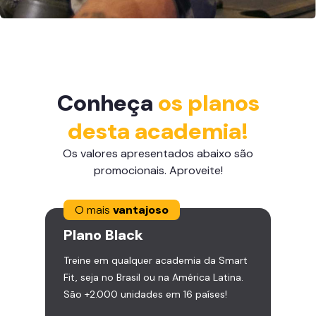
Conheça
os planos
desta academia!
Os valores apresentados abaixo são
promocionais. Aproveite!
O mais
vantajoso
Plano
Black
Treine em qualquer academia da Smart
Fit, seja no Brasil ou na América Latina.
São +2.000 unidades em 16 países!