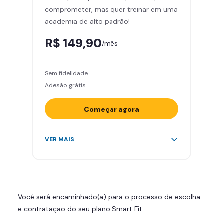
comprometer, mas quer treinar em uma
Área de musculação e aeróbicos
academia de alto padrão!
Smart Fit App
R$ 149,90
/mês
Sem fidelidade
Adesão grátis
Começar agora
Acesso ilimitado a +2.000
VER MAIS
academias
Leve 5 amigos por mês para
treinar com você
Cadeira de massagem
Você será encaminhado(a) para o processo de escolha
Skeelo App (Audiobook)*
e contratação do seu plano Smart Fit.
Área de musculação e aeróbicos
Smart Fit App