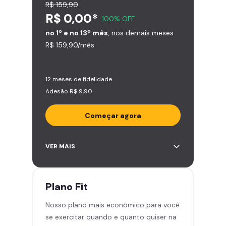
R$ 159,90
R$ 0,00*
100% OFF
no 1º e no 13º mês
, nos demais meses
R$ 159,90/mês
12 meses de fidelidade
Adesão R$ 9,90
Começar agora
Acesso ilimitado a +2.000
VER MAIS
academias
Leve 5 amigos por mês para
treinar com você
Plano
Fit
Cadeira de massagem
Nosso plano mais econômico para você
Skeelo App (Audiobook)*
se exercitar quando e quanto quiser na
Área de musculação e aeróbicos