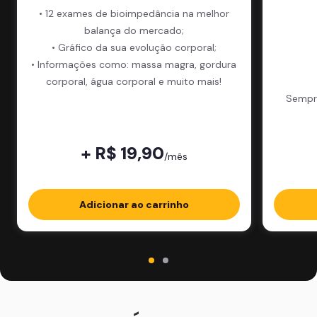
• 12 exames de bioimpedância na melhor
balança do mercado;
• Gráfico da sua evolução corporal;
• Informações como: massa magra, gordura
corporal, água corporal e muito mais!
Sempre
+ R$ 19,90
/mês
Adicionar ao carrinho