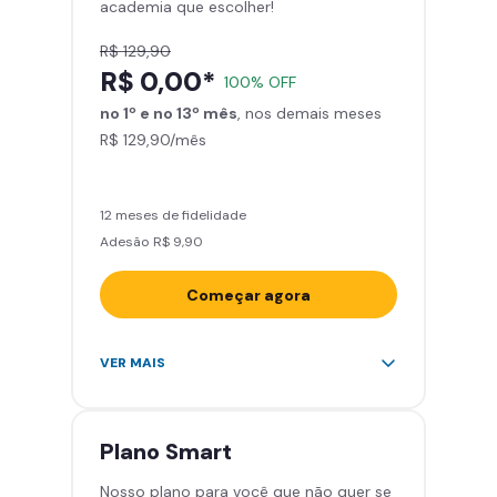
academia que escolher!
Smart Fit App
R$ 129,90
R$ 0,00*
100% OFF
no 1º e no 13º mês
, nos demais meses
R$ 129,90/mês
12 meses de fidelidade
Adesão R$ 9,90
Começar agora
Acesso ilimitado a +2.000
VER MAIS
academias
Leve 5 amigos por mês para
treinar com você
Plano
Smart
Cadeira de massagem
Nosso plano para você que não quer se
Skeelo App (Audiobook)*