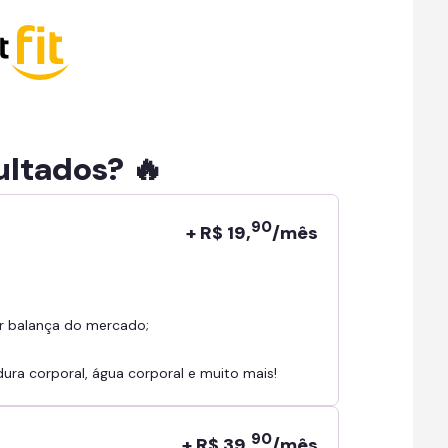
ultados? 🔥
90
+ R$ 19,
/mês
r balança do mercado;
ra corporal, água corporal e muito mais!
90
+ R$ 39,
/mês