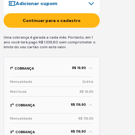
Adicionar cupom
Continuar para o cadastro
Uma cobrança é gerada a cada mês. Portanto, em 1
ano você terá pago R$ 1.338,80 sem comprometer o
limite do seu cartão com este valor.
R$ 19,90
a
1
COBRANÇA
Mensalidade
Grátis
Matrícula
R$ 19,90
R$ 119,90
a
2
COBRANÇA
Mensalidade
R$ 119,90
R$ 119,90
a
3
COBRANÇA