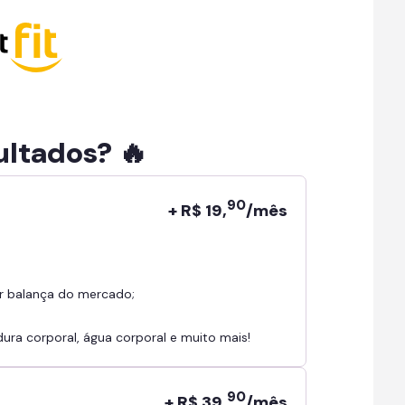
ultados? 🔥
90
+ R$ 19,
/mês
r balança do mercado;
ra corporal, água corporal e muito mais!
90
+ R$ 39,
/mês