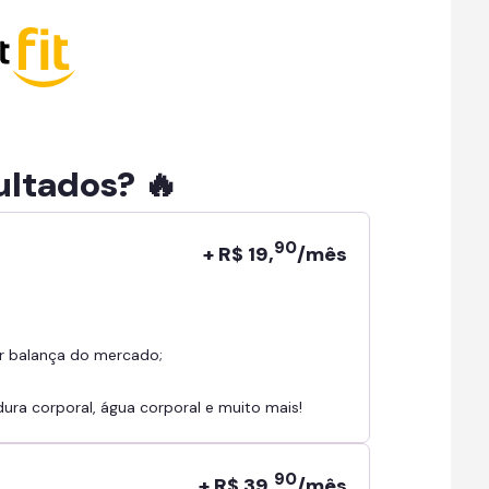
ultados? 🔥
90
+ R$ 19,
/mês
r balança do mercado;
ra corporal, água corporal e muito mais!
90
+ R$ 39,
/mês