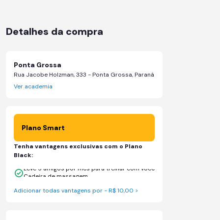
Detalhes da compra
Ponta Grossa
Rua Jacobe Holzman, 333 - Ponta Grossa, Paraná
Ver academia
Plano Smart
Tenha vantagens exclusivas com o Plano
Black:
Leve 5 amigos por mês para treinar com você
Cadeira de massagem
Adicionar todas vantagens por - R$ 10,00 >